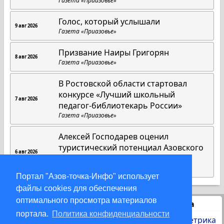
Газета «Приазовье»
Голос, который услышали
9 авг 2026
Газета «Приазовье»
Призвание Наиры Григорян
8 авг 2026
Газета «Приазовье»
В Ростовской области стартовал
конкурсе «Лучший школьный
7 авг 2026
педагог-библиотекарь России»
Газета «Приазовье»
Алексей Господарев оценил
туристический потенциал Азовского
6 авг 2026
района
Газета «Приазовье»
Портал "Азов-точка-Инфо" использует
файлы cookies для обеспечения
оптимального просмотра материалов
Статистика
портала.
Политика конфиденциальности