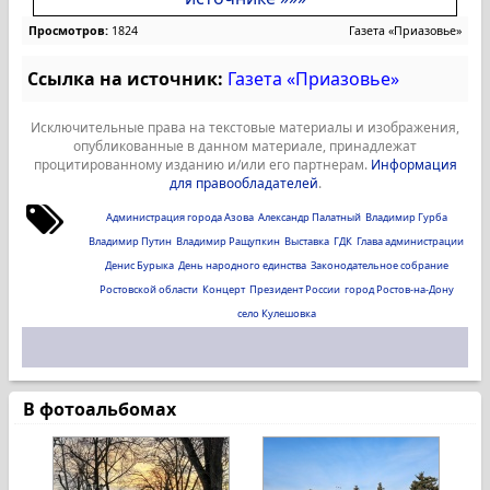
Просмотров:
1824
Газета «Приазовье»
Ссылка на источник:
Газета «Приазовье»
Исключительные права на текстовые материалы и изображения,
опубликованные в данном материале, принадлежат
процитированному изданию и/или его партнерам.
Информация
для правообладателей
.
Администрация города Азова
Александр Палатный
Владимир Гурба
Владимир Путин
Владимир Ращупкин
Выставка
ГДК
Глава администрации
Денис Бурыка
День народного единства
Законодательное собрание
Ростовской области
Концерт
Президент России
город Ростов-на-Дону
село Кулешовка
В фотоальбомах