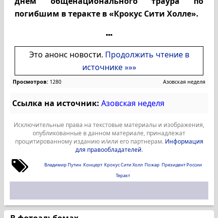
днем общенационального траура по
погибшим в теракте в «Крокус Сити Холле».
Это анонс новости.
Продолжить чтение в
источнике »»»
Просмотров:
1280
Азовская неделя
Ссылка на источник:
Азовская неделя
Исключительные права на текстовые материалы и изображения,
опубликованные в данном материале, принадлежат
процитированному изданию и/или его партнерам.
Информация
для правообладателей
.
Владимир Путин
Концерт
Крокус Сити Холл
Пожар
Президент России
Теракт