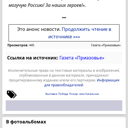
могучую Россию! За наших героев!».
Это анонс новости.
Продолжить чтение в
источнике »»»
Просмотров:
445
Газета «Приазовье»
Ссылка на источник:
Газета «Приазовье»
Исключительные права на текстовые материалы и изображения,
опубликованные в данном материале, принадлежат
процитированному изданию и/или его партнерам.
Информация
для правообладателей
.
Выставка
Победа
Пожар
село Кагальник
В фотоальбомах