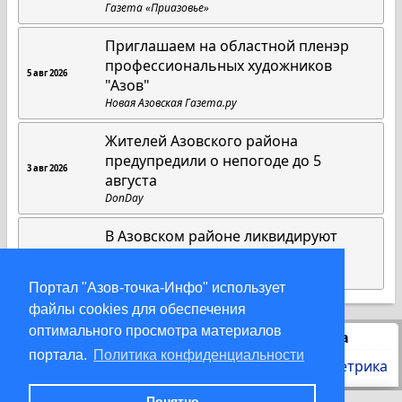
Газета «Приазовье»
Приглашаем на областной пленэр
профессиональных художников
5 авг 2026
"Азов"
Новая Азовская Газета.ру
Жителей Азовского района
предупредили о непогоде до 5
3 авг 2026
августа
DonDay
В Азовском районе ликвидируют
крупный ландшафтный пожар
3 авг 2026
DonDay
Портал "Азов-точка-Инфо" использует
файлы cookies для обеспечения
оптимального просмотра материалов
Статистика
портала.
Политика конфиденциальности
Понятно