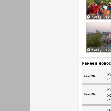
3 августа 2
5 августа 2
Ранее в ново
Р
8 авг 2026
Га
К
х
5 авг 2026
Га
П