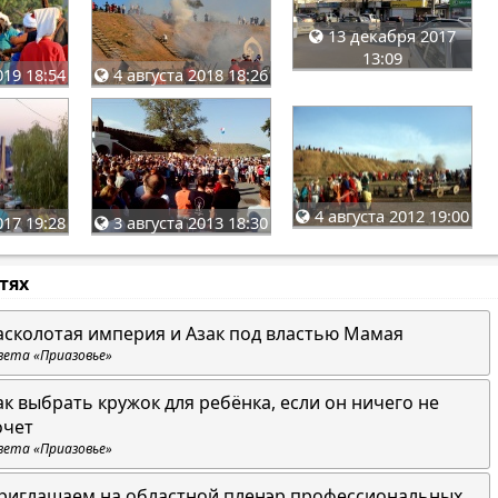
13 декабря 2017
13:09
4 августа 2018 18:26
019 18:54
4 августа 2012 19:00
3 августа 2013 18:30
017 19:28
стях
асколотая империя и Азак под властью Мамая
зета «Приазовье»
ак выбрать кружок для ребёнка, если он ничего не
очет
зета «Приазовье»
риглашаем на областной пленэр профессиональных