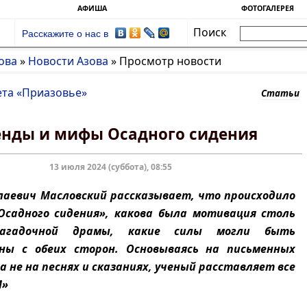
АФИША
ФОТОГАЛЕРЕЯ
Поиск
Расскажите о нас в
ова
»
Новости Азова
»
Просмотр новости
ета «Приазовье»
Статьи
енды и мифы Осадного сидения
13 июля 2024 (суббота), 08:55
лаевич Масловский рассказывает, что происходило
Осадного сидения», какова была мотивация столь
агадочной драмы, какие силы могли быть
ны с обеих сторон. Основываясь на письменных
а не на песнях и сказаниях, ученый расставляет все
И»