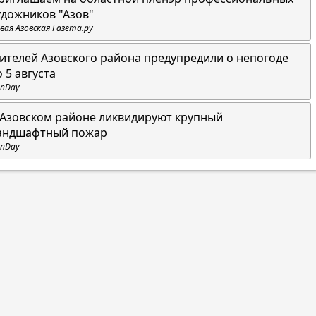
удожников "Азов"
вая Азовская Газета.ру
ителей Азовского района предупредили о непогоде
о 5 августа
nDay
 Азовском районе ликвидируют крупный
андшафтный пожар
nDay