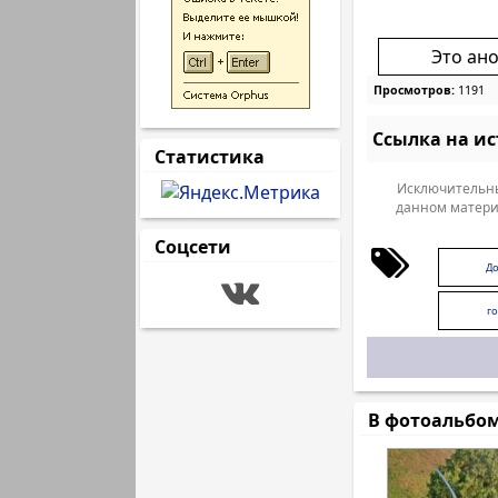
Это ан
Просмотров:
1191
Ссылка на и
Статистика
Исключительны
данном матери
Соцсети
Д
г
В фотоальбо