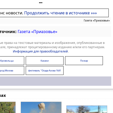
онс новости.
Продолжить чтение в источнике »»»
Газета «Приазовье»
сточник:
Газета «Приазовье»
е права на текстовые материалы и изображения, опубликованные в
але, принадлежат процитированному изданию и/или его партнерам.
Информация для правообладателей
.
обровольцы
Казаки
Пожар
ород Москва
фестиваль "Осада Азова 1641
года"
мах