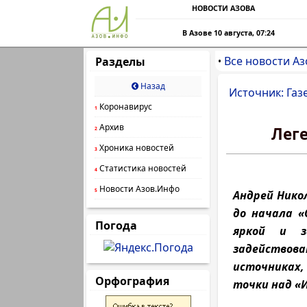
НОВОСТИ АЗОВА
В Азове 10 августа, 07:24
Все новости Аз
Разделы
•
Назад
Источник: Газ
Коронавирус
1
Архив
Лег
2
Хроника новостей
3
Статистика новостей
4
Новости Азов.Инфо
5
Андрей Нико
до начала «
Погода
яркой и з
задействова
источниках, 
Орфография
точки над «