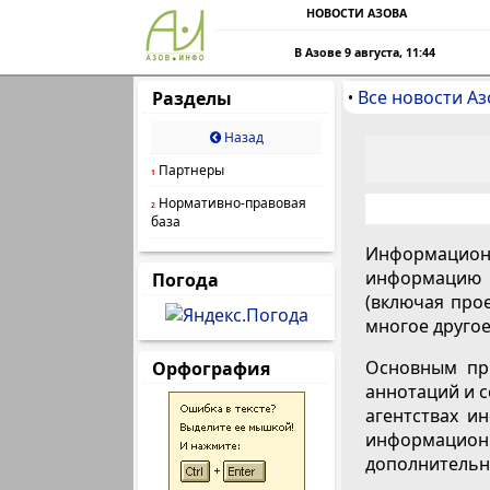
НОВОСТИ АЗОВА
В Азове 9 августа, 11:44
Все новости Аз
Разделы
•
Назад
Партнеры
1
Нормативно-правовая
2
база
Информационн
информацию 
Погода
(включая прое
многое другое
Основным при
Орфография
аннотаций и с
агентствах и
информацио
дополнительн