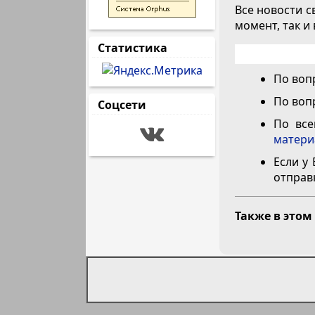
Все новости с
момент, так и
Статистика
По воп
По воп
Соцсети
По все
матери
Если у
отправ
Также в этом