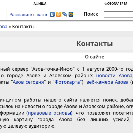
АФИША
ФОТОГАЛЕРЕЯ
Поиск
Расскажите о нас в
ова
»
Контакты
Контакты
О сайте
ый сервер "Азов-точка-Инфо" с 1 августа 2000-го го
о городе Азове и Азовском районе:
новости Азова
кты "
Азов сегодня
" и
"Фотокарта"
),
веб-камера Азова
(
.
нципом работы нашего сайта является поиск, доба
сылок на новости о городе Азове и Азовском районе, о
нформации (
правовые основы
), что позволяет посети
нную картину города Азова без лишних усилий
ую целевую аудиторию.