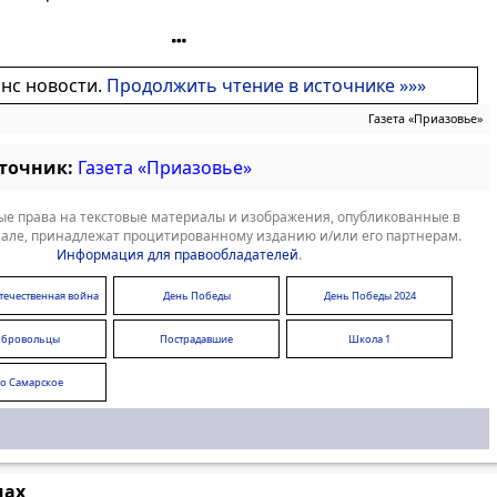
онс новости.
Продолжить чтение в источнике »»»
Газета «Приазовье»
сточник:
Газета «Приазовье»
е права на текстовые материалы и изображения, опубликованные в
але, принадлежат процитированному изданию и/или его партнерам.
Информация для правообладателей
.
течественная война
День Победы
День Победы 2024
обровольцы
Пострадавшие
Школа 1
ло Самарское
мах