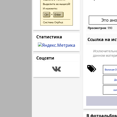
Это ан
Просмотров:
990
Статистика
Ссылка на и
Исключительны
данном матери
Соцсети
Великая О
Д
се
В фотоальбо