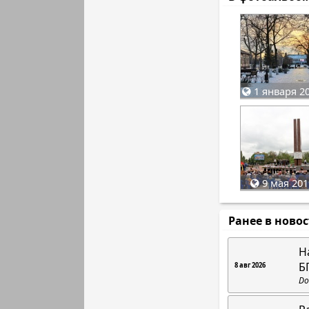
1 января 20
9 мая 201
Ранее в ново
Н
Б
8 авг 2026
Do