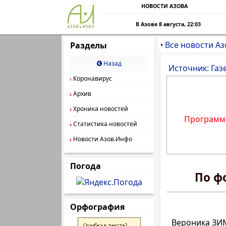
НОВОСТИ АЗОВА
В Азове 8 августа, 22:03
Все новости Аз
Разделы
•
Назад
Источник: Газ
Коронавирус
1
Архив
2
Хроника новостей
3
Программа
Статистика новостей
4
Новости Азов.Инфо
5
Погода
По ф
Орфография
Вероника ЗИ