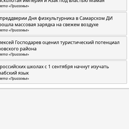
асколотая империя и Азак под властью Мамая
зета «Приазовье»
 преддверии Дня физкультурника в Самарском ДИ
рошла массовая зарядка на свежем воздухе
зета «Приазовье»
лексей Господарев оценил туристический потенциал
зовского района
зета «Приазовье»
 российских школах с 1 сентября начнут изучать
рабский язык
зета «Приазовье»