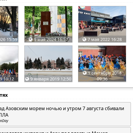
26 15:59
9 мая 2024 16:57
7 мая 2022 16:28
1 сентября 2018
9 10:12
09:36
9 января 2019 12:50
стях
ад Азовским морем ночью и утром 7 августа сбивали
ПЛА
nDay