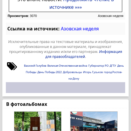
источнике »»»
Просмотров:
3070
Азовская неделя
Ссылка на источник:
Азовская неделя
Исключительные права на текстовые материалы и изображения,
опубликованные в данном материале, принадлежат
процитированному изданию и/или его партнерам.
Информация
для правообладателей
.
Василий Голубев
Великая Отечественная война
Губернатор РО
ДГТУ
День
Победы
День Победы 2022
Добровольцы
Игорь Гуськов
город Ростов-
на-Дону
В фотоальбомах