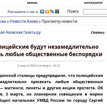
АФИША
ФОТОГАЛЕРЕЯ
Поиск
Расскажите о нас в
ова
»
Новости Азова
»
Просмотр новости
ая Азовская Газета.ру
Статьи
лицейские будут незамедлительно
ть любые общественные беспорядки
3 марта 2022 (четверг), 14:22
нской столицы предупредили, что полицейские
медлительно пресекать любые общественные
— митинги, пикеты и другие акции протеста. Об
ня, 3 марта, на планерном совещании в мэрии
общил начальник УМВД России по городу Сергей