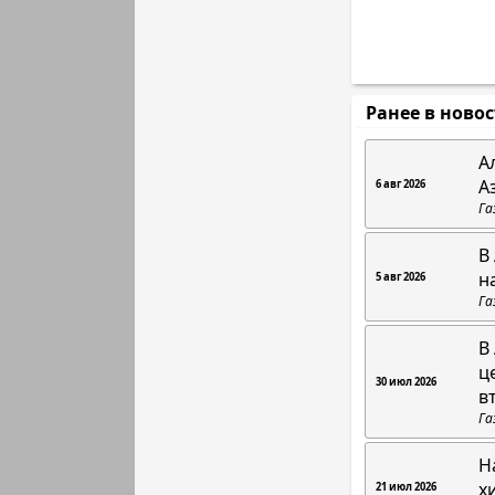
Ранее в ново
А
А
6 авг 2026
Га
В
н
5 авг 2026
Га
В
ц
30 июл 2026
в
Га
Н
х
21 июл 2026