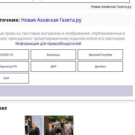
Новая Азовская Газета.ру
сточник:
Новая Азовская Газета.ру
е права на текстовые материалы и изображения, опубликованные в
але, принадлежат процитированному изданию и/или его партнерам.
Информация для правообладателей
.
COVID-19
Беженцы
Василий Голубев
бернатор РО
ДНР
Донбасс
ЛНР
мах