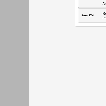
Пр
В
18 июл 2026
Га