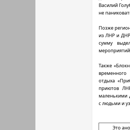
Василий Голу
не паниковат
Позже регион
из ЛНР и ДНР
сумму выде
мероприятий 
Также «Блокн
временн
отдыха «При
приютов ЛНР
маленькими 
с людьми и у
Это ан