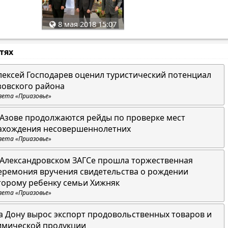
8 мая 2018 15:07
стях
лексей Господарев оценил туристический потенциал
зовского района
зета «Приазовье»
 Азове продолжаются рейды по проверке мест
ахождения несовершеннолетних
зета «Приазовье»
 Александровском ЗАГСе прошла торжественная
еремония вручения свидетельства о рождении
торому ребенку семьи Хижняк
зета «Приазовье»
а Дону вырос экспорт продовольственных товаров и
имической продукции