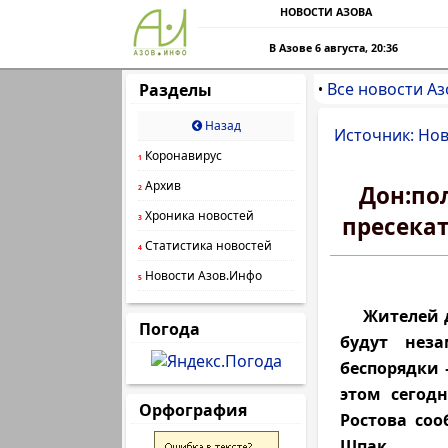
НОВОСТИ АЗОВА
В Азове 6 августа, 20:36
Все новости Аз
Разделы
•
Назад
Источник: Нов
Коронавирус
1
Архив
Дон:по
2
Хроника новостей
пресека
3
Статистика новостей
4
Новости Азов.Инфо
5
Жителей до
Погода
будут неза
беспорядки 
этом сегод
Орфография
Ростова со
Шпак.