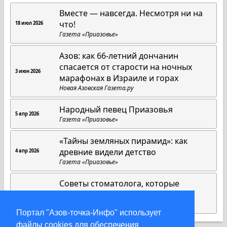
Вместе — навсегда. Несмотря ни на
что!
18 июл 2026
Газета «Приазовье»
Азов: как 66-летний дончанин
спасается от старости на ночных
3 июн 2026
марафонах в Израиле и горах
Новая Азовская Газета.ру
Народный певец Приазовья
5 апр 2026
Газета «Приазовье»
«Тайны земляных пирамид»: как
древние видели детство
4 апр 2026
Газета «Приазовье»
Советы стоматолога, которые
работают всегда
1 апр 2026
Газета «Приазовье»
Портал "Азов-точка-Инфо" использует
файлы cookies для обеспечения