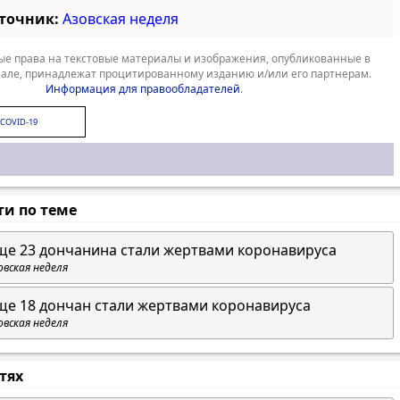
сточник:
Азовская неделя
е права на текстовые материалы и изображения, опубликованные в
але, принадлежат процитированному изданию и/или его партнерам.
Информация для правообладателей
.
COVID-19
ти по теме
ще 23 дончанина стали жертвами коронавируса
овская неделя
ще 18 дончан стали жертвами коронавируса
овская неделя
стях