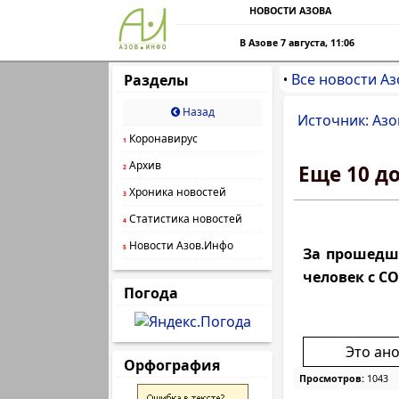
НОВОСТИ АЗОВА
В Азове 7 августа, 11:06
Все новости Аз
Разделы
•
Назад
Источник: Азо
Коронавирус
1
Архив
Еще 10 д
2
Хроника новостей
3
Статистика новостей
4
Новости Азов.Инфо
5
За прошедши
человек с CO
Погода
Это ан
Орфография
Просмотров:
1043