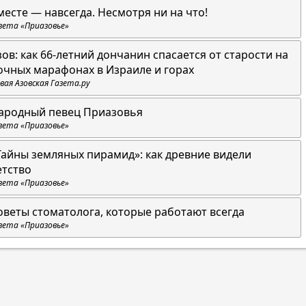
месте — навсегда. Несмотря ни на что!
зета «Приазовье»
зов: как 66-летний дончанин спасается от старости на
очных марафонах в Израиле и горах
вая Азовская Газета.ру
ародный певец Приазовья
зета «Приазовье»
Тайны земляных пирамид»: как древние видели
етство
зета «Приазовье»
оветы стоматолога, которые работают всегда
зета «Приазовье»