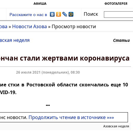
АФИША
ФОТОГАЛЕРЕЯ
Поиск
Расскажите о нас в
ова
»
Новости Азова
»
Просмотр новости
вская неделя
Статьи
ончан стали жертвами коронавируса
26 июля 2021 (понедельник), 08:30
е стки в Ростовской области скончались еще 10
VID-19.
онс новости.
Продолжить чтение в источнике »»»
Азовская неделя