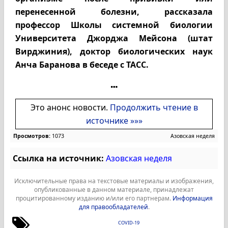
перенесенной болезни, рассказала
профессор Школы системной биологии
Университета Джорджа Мейсона (штат
Вирджиния), доктор биологических наук
Анча Баранова в беседе с ТАСС.
Это анонс новости.
Продолжить чтение в
источнике »»»
Просмотров:
1073
Азовская неделя
Ссылка на источник:
Азовская неделя
Исключительные права на текстовые материалы и изображения,
опубликованные в данном материале, принадлежат
процитированному изданию и/или его партнерам.
Информация
для правообладателей
.
COVID-19