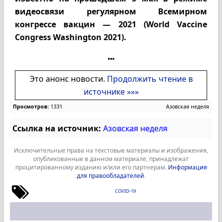
видеосвязи регулярном Всемирном
конгрессе вакцин — 2021 (World Vaccine
Congress Washington 2021).
Это анонс новости.
Продолжить чтение в
источнике »»»
Просмотров:
1331
Азовская неделя
Ссылка на источник:
Азовская неделя
Исключительные права на текстовые материалы и изображения,
опубликованные в данном материале, принадлежат
процитированному изданию и/или его партнерам.
Информация
для правообладателей
.
COVID-19