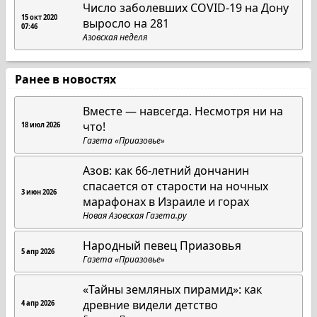
Число заболевших COVID-19 на Дону
15 окт 2020
выросло на 281
07:46
Азовская неделя
Ранее в новостях
Вместе — навсегда. Несмотря ни на
что!
18 июл 2026
Газета «Приазовье»
Азов: как 66-летний дончанин
спасается от старости на ночных
3 июн 2026
марафонах в Израиле и горах
Новая Азовская Газета.ру
Народный певец Приазовья
5 апр 2026
Газета «Приазовье»
«Тайны земляных пирамид»: как
древние видели детство
4 апр 2026