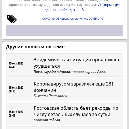
процитированному изданию и/или его партнерам.
Информация
для правообладателей
.
COVID-19
Официальная статистика COVID в РО
Другие новости по теме
Эпидемическая ситуация продолжает
15 окт 2020
ухудшаться
14:49
Пресс-служба Администрации города Азова
Коронавирусом заразился еще 281
15 окт 2020
дончанин
08:15
Газета «Приазовье»
Ростовская область бьет рекорды по
15 окт 2020
числу летальных случаев за сутки
08:09
Азовская неделя