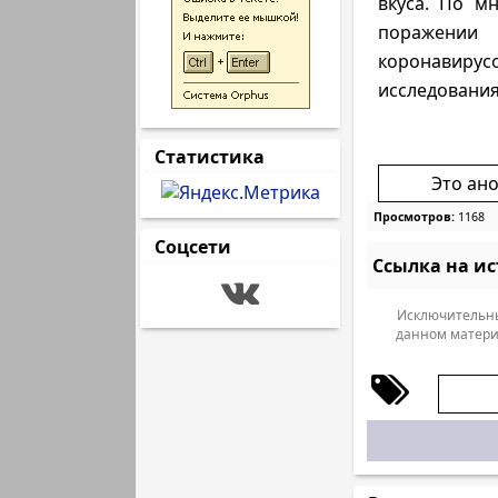
вкуса. По м
поражении 
корон
исследования
Статистика
Это ан
Просмотров:
1168
Соцсети
Ссылка на и
Исключительны
данном матери