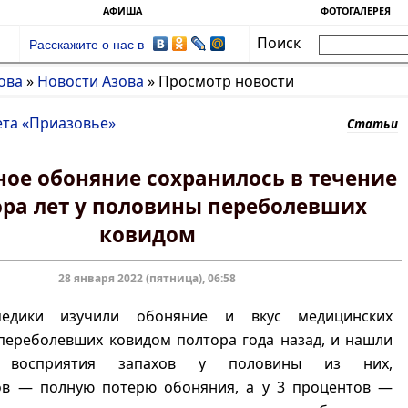
АФИША
ФОТОГАЛЕРЕЯ
Поиск
Расскажите о нас в
ова
»
Новости Азова
»
Просмотр новости
ета «Приазовье»
Статьи
ое обоняние сохранилось в течение
ора лет у половины переболевших
ковидом
28 января 2022 (пятница), 06:58
едики изучили обоняние и вкус медицинских
переболевших ковидом полтора года назад, и нашли
е восприятия запахов у половины из них,
ов — полную потерю обоняния, а у 3 процентов —