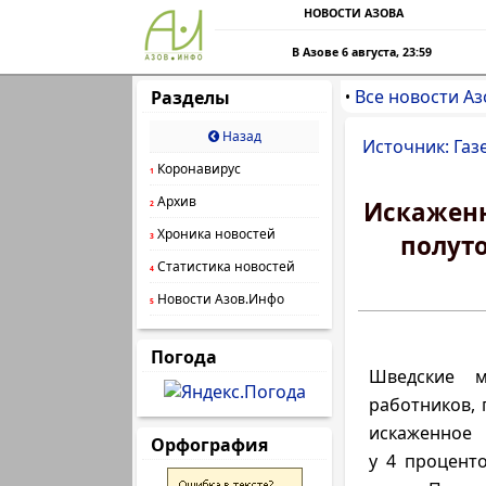
НОВОСТИ АЗОВА
В Азове 6 августа, 23:59
Все новости Аз
Разделы
•
Назад
Источник: Газ
Коронавирус
1
Архив
Искаженн
2
Хроника новостей
полут
3
Статистика новостей
4
Новости Азов.Инфо
5
Погода
Шведские м
работников, 
искаженно
Орфография
у 4 процент