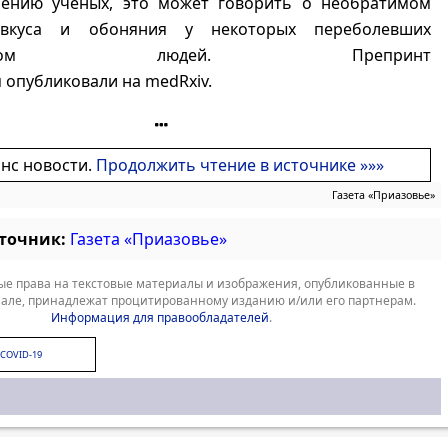
нению ученых, это может говорить о необратимом
вкуса и обоняния у некоторых переболевших
авирусом людей. Препринт
 опубликовали на medRxiv.
онс новости.
Продолжить чтение в источнике »»»
Газета «Приазовье»
сточник:
Газета «Приазовье»
е права на текстовые материалы и изображения, опубликованные в
але, принадлежат процитированному изданию и/или его партнерам.
Информация для правообладателей
.
COVID-19