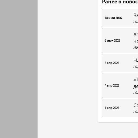
Ранее в ново
В
18 июл 2026
Га
А
н
3 июн 2026
Но
Н
5 апр 2026
Га
«
д
4 апр 2026
Га
С
1 апр 2026
Га