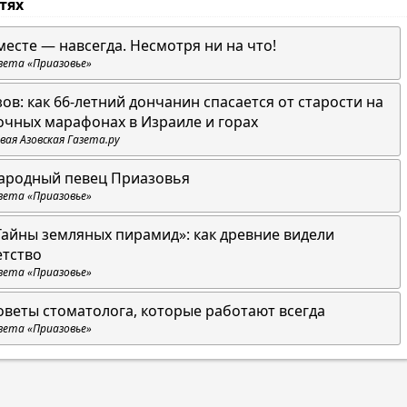
стях
месте — навсегда. Несмотря ни на что!
зета «Приазовье»
зов: как 66-летний дончанин спасается от старости на
очных марафонах в Израиле и горах
вая Азовская Газета.ру
ародный певец Приазовья
зета «Приазовье»
Тайны земляных пирамид»: как древние видели
етство
зета «Приазовье»
оветы стоматолога, которые работают всегда
зета «Приазовье»