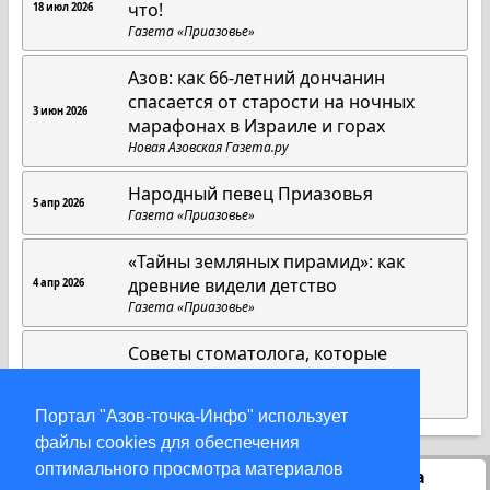
что!
18 июл 2026
Газета «Приазовье»
Азов: как 66-летний дончанин
спасается от старости на ночных
3 июн 2026
марафонах в Израиле и горах
Новая Азовская Газета.ру
Народный певец Приазовья
5 апр 2026
Газета «Приазовье»
«Тайны земляных пирамид»: как
древние видели детство
4 апр 2026
Газета «Приазовье»
Советы стоматолога, которые
работают всегда
1 апр 2026
Газета «Приазовье»
Портал "Азов-точка-Инфо" использует
файлы cookies для обеспечения
оптимального просмотра материалов
Статистика