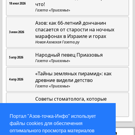
что!
18 июл 2026
Газета «Приазовье»
Азов: как 66-летний дончанин
спасается от старости на ночных
3 июн 2026
марафонах в Израиле и горах
Новая Азовская Газета.ру
Народный певец Приазовья
5 апр 2026
Газета «Приазовье»
«Тайны земляных пирамид»: как
древние видели детство
4 апр 2026
Газета «Приазовье»
Советы стоматолога, которые
работают всегда
1 апр 2026
Газета «Приазовье»
Портал "Азов-точка-Инфо" использует
файлы cookies для обеспечения
оптимального просмотра материалов
Статистика