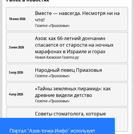
Вместе — навсегда. Несмотря ни на
что!
18 июл 2026
Газета «Приазовье»
Азов: как 66-летний дончанин
спасается от старости на ночных
3 июн 2026
марафонах в Израиле и горах
Новая Азовская Газета.ру
Народный певец Приазовья
5 апр 2026
Газета «Приазовье»
«Тайны земляных пирамид»: как
древние видели детство
4 апр 2026
Газета «Приазовье»
Советы стоматолога, которые
работают всегда
1 апр 2026
Газета «Приазовье»
Портал "Азов-точка-Инфо" использует