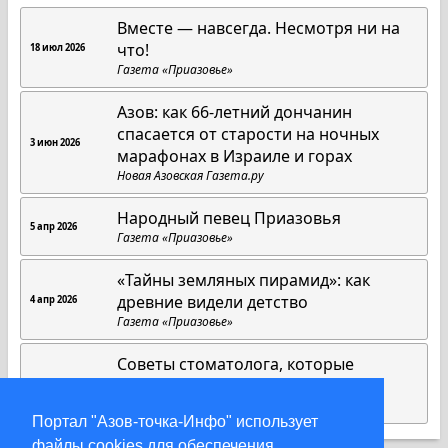
Вместе — навсегда. Несмотря ни на
что!
18 июл 2026
Газета «Приазовье»
Азов: как 66-летний дончанин
спасается от старости на ночных
3 июн 2026
марафонах в Израиле и горах
Новая Азовская Газета.ру
Народный певец Приазовья
5 апр 2026
Газета «Приазовье»
«Тайны земляных пирамид»: как
древние видели детство
4 апр 2026
Газета «Приазовье»
Советы стоматолога, которые
работают всегда
1 апр 2026
Газета «Приазовье»
Портал "Азов-точка-Инфо" использует
файлы cookies для обеспечения