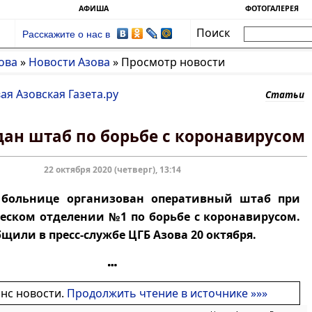
АФИША
ФОТОГАЛЕРЕЯ
Поиск
Расскажите о нас в
ова
»
Новости Азова
»
Просмотр новости
ая Азовская Газета.ру
Статьи
здан штаб по борьбе с коронавирусом
22 октября 2020 (четверг), 13:14
 больнице организован оперативный штаб при
ском отделении №1 по борьбе с коронавирусом.
щили в пресс-службе ЦГБ Азова 20 октября.
онс новости.
Продолжить чтение в источнике »»»