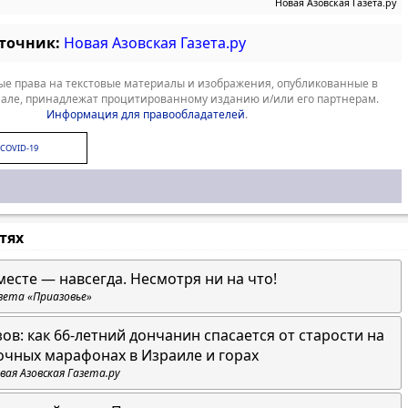
Новая Азовская Газета.ру
сточник:
Новая Азовская Газета.ру
е права на текстовые материалы и изображения, опубликованные в
але, принадлежат процитированному изданию и/или его партнерам.
Информация для правообладателей
.
COVID-19
стях
месте — навсегда. Несмотря ни на что!
зета «Приазовье»
зов: как 66-летний дончанин спасается от старости на
очных марафонах в Израиле и горах
вая Азовская Газета.ру