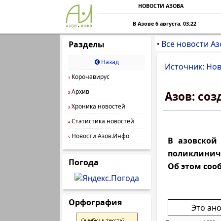
НОВОСТИ АЗОВА
В Азове 6 августа, 03:22
Все новости Аз
Разделы
•
Назад
Источник: Нов
Коронавирус
1
Архив
Азов: со
2
Хроника новостей
3
Статистика новостей
4
Новости Азов.Инфо
5
В азовской
поликлиниче
Погода
Об этом сооб
Орфография
Это ан