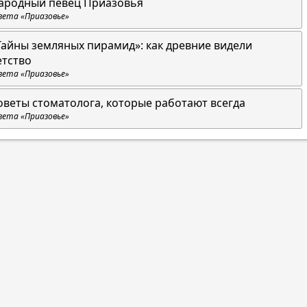
ародный певец Приазовья
зета «Приазовье»
Тайны земляных пирамид»: как древние видели
етство
зета «Приазовье»
оветы стоматолога, которые работают всегда
зета «Приазовье»