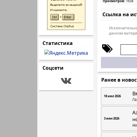
Просмотров:
1658
Ссылка на и
Исключительны
данном матери
Статистика
Соцсети
Ранее в ново
В
18 июл 2026
Га
А
н
3 июн 2026
Но