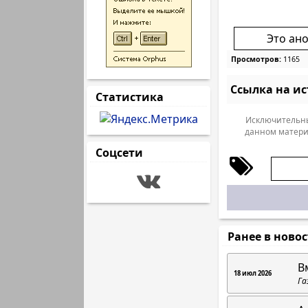
Это ан
Просмотров:
1165
Ссылка на и
Статистика
Исключительны
данном матери
Соцсети
Ранее в ново
В
18 июл 2026
Га