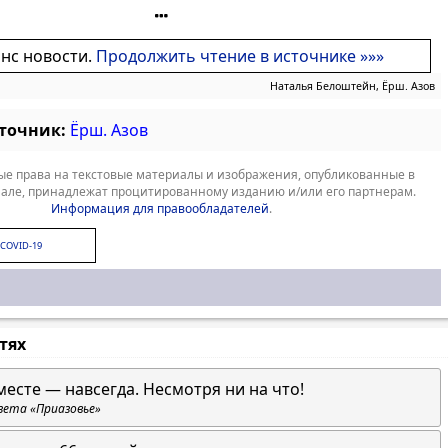
онс новости.
Продолжить чтение в источнике »»»
Наталья Белоштейн, Ёрш. Азов
сточник:
Ёрш. Азов
е права на текстовые материалы и изображения, опубликованные в
але, принадлежат процитированному изданию и/или его партнерам.
Информация для правообладателей
.
COVID-19
стях
месте — навсегда. Несмотря ни на что!
зета «Приазовье»