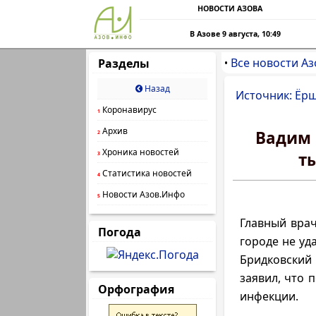
НОВОСТИ АЗОВА
В Азове 9 августа, 10:49
Все новости Аз
Разделы
•
Назад
Источник: Ёрш
Коронавирус
1
Архив
Вадим 
2
Хроника новостей
т
3
Статистика новостей
4
Новости Азов.Инфо
5
Главный врач
Погода
городе не уд
Бридковский
заявил, что 
Орфография
инфекции.