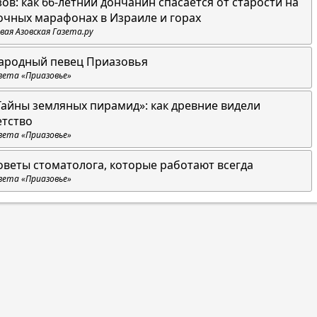
зов: как 66-летний дончанин спасается от старости на
очных марафонах в Израиле и горах
вая Азовская Газета.ру
ародный певец Приазовья
зета «Приазовье»
Тайны земляных пирамид»: как древние видели
етство
зета «Приазовье»
оветы стоматолога, которые работают всегда
зета «Приазовье»