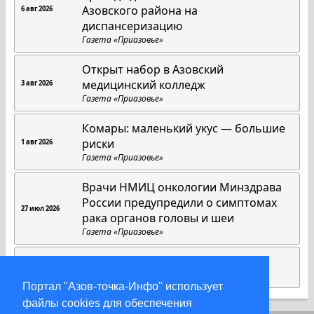
Азовского района на
6 авг 2026
диспансеризацию
Газета «Приазовье»
Открыт набор в Азовский
медицинский колледж
3 авг 2026
Газета «Приазовье»
Комары: маленький укус — большие
риски
1 авг 2026
Газета «Приазовье»
Врачи НМИЦ онкологии Минздрава
России предупредили о симптомах
27 июл 2026
рака органов головы и шеи
Газета «Приазовье»
Там, где начинается Родина
26 июл 2026
Газета «Приазовье»
Портал "Азов-точка-Инфо" использует
файлы cookies для обеспечения