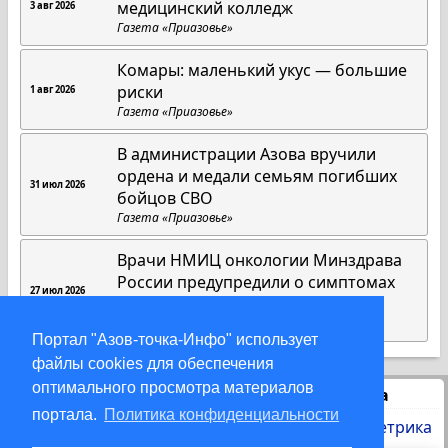
медицинский колледж
3 авг 2026
Газета «Приазовье»
Комары: маленький укус — большие
риски
1 авг 2026
Газета «Приазовье»
В администрации Азова вручили
ордена и медали семьям погибших
31 июл 2026
бойцов СВО
Газета «Приазовье»
Врачи НМИЦ онкологии Минздрава
России предупредили о симптомах
27 июл 2026
рака органов головы и шеи
Газета «Приазовье»
Портал "Азов-точка-Инфо" использует
файлы cookies для обеспечения
оптимального просмотра материалов
Статистика
портала.
Политика конфиденциальности