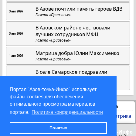
В Азове почтили память героев ВДВ
3 авг 2026
Газета «Приазовье»
В Азовском районе чествовали
лучших сотрудников МФЦ
3 авг 2026
Газета «Приазовье»
Матрица добра Юлии Максименко
1 авг 2026
Газета «Приазовье»
В селе Самарское поздравили
жительницу с 90- летием
28 июл 2026
Газета «Приазовье»
Портал "Азов-точка-Инфо" использует
файлы cookies для обеспечения
оптимального просмотра материалов
Статистика
портала.
Политика конфиденциальности
Понятно
© 2000-2026 Азов-точка-Инфо