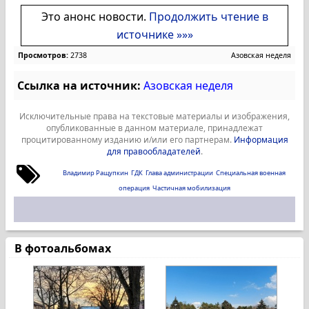
Это анонс новости.
Продолжить чтение в
источнике »»»
Просмотров:
2738
Азовская неделя
Ссылка на источник:
Азовская неделя
Исключительные права на текстовые материалы и изображения,
опубликованные в данном материале, принадлежат
процитированному изданию и/или его партнерам.
Информация
для правообладателей
.
Владимир Ращупкин
ГДК
Глава администрации
Специальная военная
операция
Частичная мобилизация
В фотоальбомах