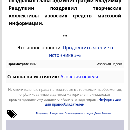
поздравил глава администрации Владимир
Ращупкин поздравил творческие
коллективы азовских средств массовой
информации.
Это анонс новости.
Продолжить чтение в
источнике »»»
Просмотров:
1042
Азовская неделя
Ссылка на источник:
Азовская неделя
Исключительные права на текстовые материалы и изображения,
опубликованные в данном материале, принадлежат
процитированному изданию и/или его партнерам.
Информация
для правообладателей
.
Владимир Ращупкин
Глава администрации
День России