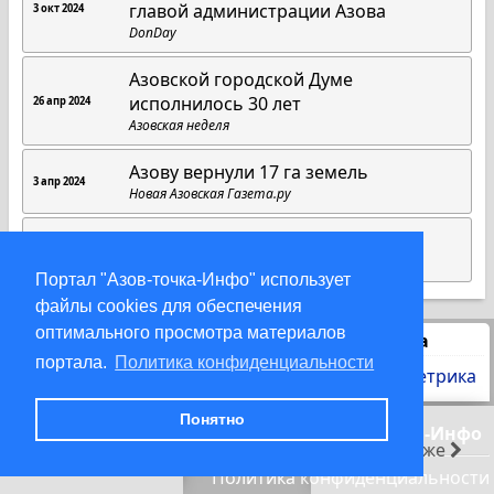
главой администрации Азова
3 окт 2024
DonDay
Азовской городской Думе
исполнилось 30 лет
26 апр 2024
Азовская неделя
Азову вернули 17 га земель
3 апр 2024
Новая Азовская Газета.ру
Выпуск новостей от 30.01.2024
30 янв 2024
ТРК «Пульс»
Портал "Азов-точка-Инфо" использует
файлы cookies для обеспечения
оптимального просмотра материалов
Статистика
портала.
Политика конфиденциальности
Понятно
© 2000-2026 Азов-точка-Инфо
первая
позже
новость
Политика конфиденциальности