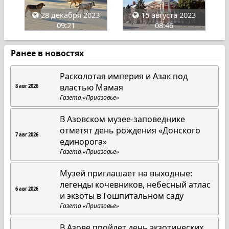
28 декабря 2023
15 августа 2023
09:21
08:46
Ранее в новостях
Расколотая империя и Азак под
властью Мамая
8 авг 2026
Газета «Приазовье»
В Азовском музее-заповеднике
отметят день рождения «Донского
7 авг 2026
единорога»
Газета «Приазовье»
Музей приглашает на выходные:
легенды кочевников, небесный атлас
6 авг 2026
и экзоты в Гошпитальном саду
Газета «Приазовье»
В Азове пройдет день экзотических