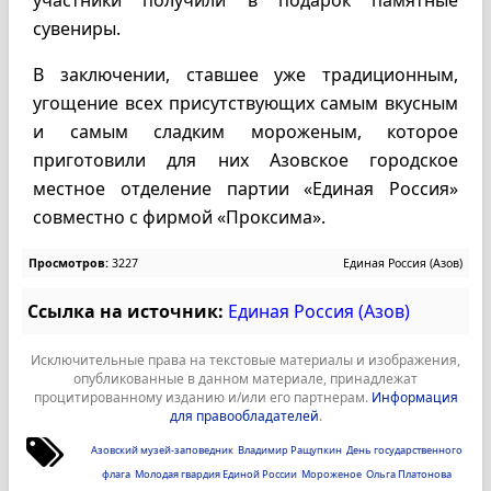
участники получили в подарок памятные
сувениры.
В заключении, ставшее уже традиционным,
угощение всех присутствующих самым вкусным
и самым сладким мороженым, которое
приготовили для них Азовское городское
местное отделение партии «Единая Россия»
совместно с фирмой «Проксима».
Просмотров:
3227
Единая Россия (Азов)
Ссылка на источник:
Единая Россия (Азов)
Исключительные права на текстовые материалы и изображения,
опубликованные в данном материале, принадлежат
процитированному изданию и/или его партнерам.
Информация
для правообладателей
.
Азовский музей-заповедник
Владимир Ращупкин
День государственного
флага
Молодая гвардия Единой России
Мороженое
Ольга Платонова