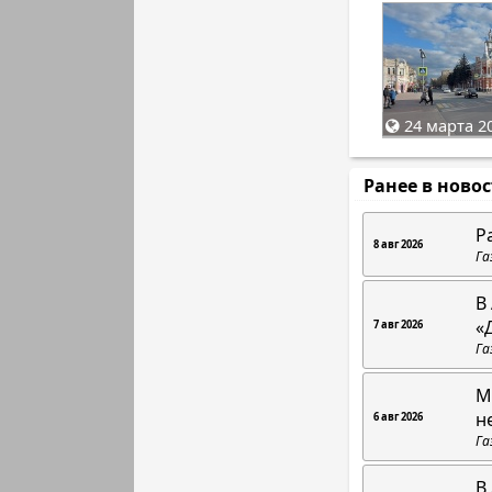
24 марта 20
Ранее в ново
Р
8 авг 2026
Га
В
«
7 авг 2026
Га
М
н
6 авг 2026
Га
В