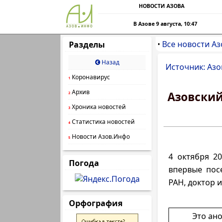
НОВОСТИ АЗОВА
В Азове 9 августа, 10:47
Все новости Аз
Разделы
•
Назад
Источник: Азо
Коронавирус
1
Архив
Азовский
2
Хроника новостей
3
Статистика новостей
4
Новости Азов.Инфо
5
4 октября 20
Погода
впервые пос
РАН, доктор 
Орфография
Это ан