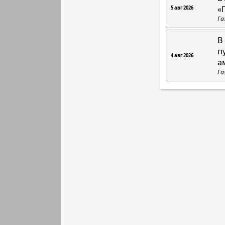
«
5 авг 2026
Га
В
п
4 авг 2026
а
Га