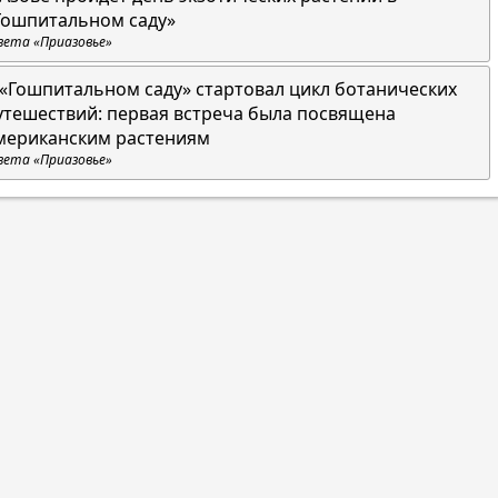
Гошпитальном саду»
зета «Приазовье»
 «Гошпитальном саду» стартовал цикл ботанических
утешествий: первая встреча была посвящена
мериканским растениям
зета «Приазовье»