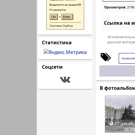
Просмотров:
2196
Ссылка на 
Исключительны
Статистика
данном матери
Азовский
Соцсети
В фотоальбо
27 декабр
16:13