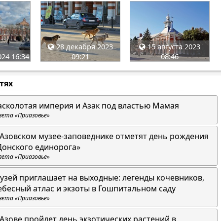
28 декабря 2023
15 августа 2023
24 16:34
09:21
08:46
стях
асколотая империя и Азак под властью Мамая
зета «Приазовье»
 Азовском музее-заповеднике отметят день рождения
Донского единорога»
зета «Приазовье»
узей приглашает на выходные: легенды кочевников,
ебесный атлас и экзоты в Гошпитальном саду
зета «Приазовье»
 Азове пройдет день экзотических растений в