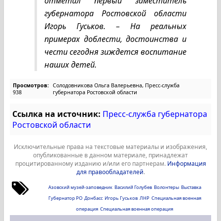
отметил первый заместитель
губернатора Ростовской области
Игорь Гуськов. – На реальных
примерах доблести, достоинства и
чести сегодня зиждется воспитание
наших детей.
Просмотров:
Солодовникова Ольга Валерьевна, Пресс-служба
938
губернатора Ростовской области
Ссылка на источник:
Пресс-служба губернатора
Ростовской области
Исключительные права на текстовые материалы и изображения,
опубликованные в данном материале, принадлежат
процитированному изданию и/или его партнерам.
Информация
для правообладателей
.
Азовский музей-заповедник
Василий Голубев
Волонтеры
Выставка
Губернатор РО
Донбасс
Игорь Гуськов
ЛНР
Специальная военная
операция
Специальная военная операция