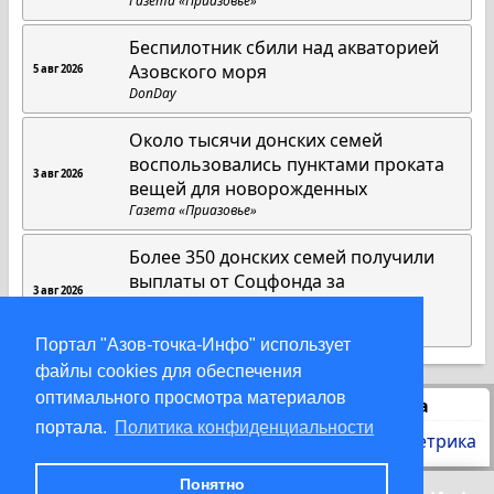
Газета «Приазовье»
Беспилотник сбили над акваторией
Азовского моря
5 авг 2026
DonDay
Около тысячи донских семей
воспользовались пунктами проката
3 авг 2026
вещей для новорожденных
Газета «Приазовье»
Более 350 донских семей получили
выплаты от Соцфонда за
3 авг 2026
усыновление детей
Газета «Приазовье»
Портал "Азов-точка-Инфо" использует
файлы cookies для обеспечения
оптимального просмотра материалов
Статистика
портала.
Политика конфиденциальности
Понятно