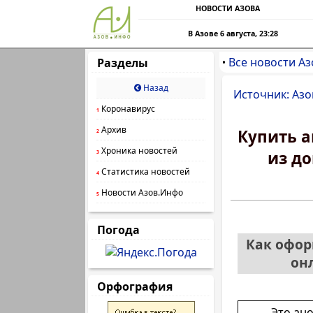
НОВОСТИ АЗОВА
В Азове 6 августа, 23:28
Все новости Аз
Разделы
•
Назад
Источник: Азо
Коронавирус
1
Архив
Купить а
2
Хроника новостей
из д
3
Статистика новостей
4
Новости Азов.Инфо
5
Погода
Как офор
он
Орфография
Это ан