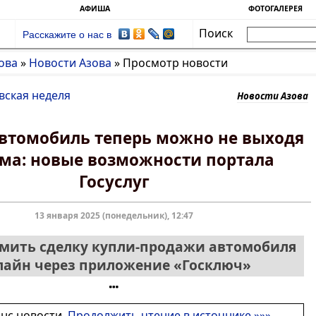
АФИША
ФОТОГАЛЕРЕЯ
Поиск
Расскажите о нас в
ова
»
Новости Азова
»
Просмотр новости
вская неделя
Новости Азова
втомобиль теперь можно не выходя
ома: новые возможности портала
Госуслуг
13 января 2025 (понедельник), 12:47
мить сделку купли-продажи автомобиля
лайн через приложение «Госключ»
онс новости.
Продолжить чтение в источнике »»»