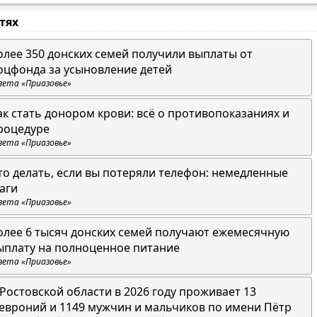
стях
олее 350 донских семей получили выплаты от
оцфонда за усыновление детей
зета «Приазовье»
ак стать донором крови: всё о противопоказаниях и
роцедуре
зета «Приазовье»
то делать, если вы потеряли телефон: немедленные
аги
зета «Приазовье»
олее 6 тысяч донских семей получают ежемесячную
ыплату на полноценное питание
зета «Приазовье»
 Ростовской области в 2026 году проживает 13
евроний и 1149 мужчин и мальчиков по имени Пётр