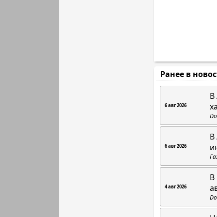
Ранее в ново
В
х
6 авг 2026
Do
В
и
6 авг 2026
Га
В
а
4 авг 2026
Do