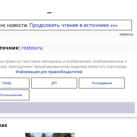
онс новости.
Продолжить чтение в источнике »»»
rostov.ru
сточник:
rostov.ru
е права на текстовые материалы и изображения, опубликованные в
але, принадлежат процитированному изданию и/или его партнерам.
Информация для правообладателей
.
ГИБДД
ДТП
Пострадавшие
 Промышленная
мах