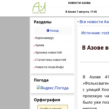
НОВОСТИ АЗОВА
В Азове 7 августа, 11:45
Все новости Аз
Разделы
•
Назад
Источник: rost
Коронавирус
1
Архив
В Азове 
2
Хроника новостей
3
Статистика новостей
4
Новости Азов.Инфо
5
В Азове 41
Погода
«Фольксваген
с улицей Ко
проезжую ча
Орфография
было уже поз
метров.