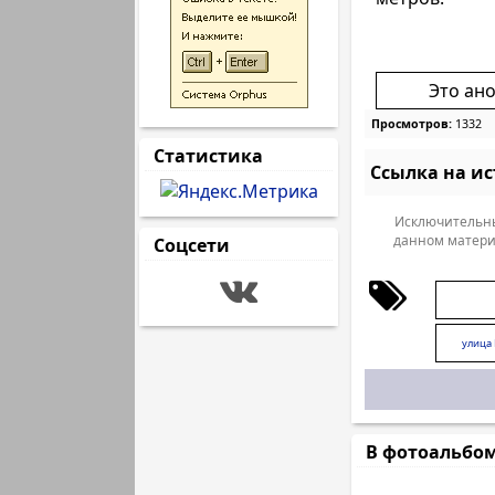
Это ан
Просмотров:
1332
Статистика
Ссылка на и
Исключительны
данном матери
Соцсети
улица
В фотоальбо