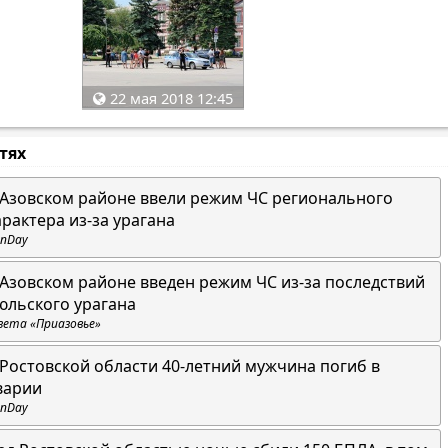
22 мая 2018 12:45
стях
 Азовском районе ввели режим ЧС регионального
арактера из-за урагана
nDay
 Азовском районе введен режим ЧС из-за последствий
юльского урагана
зета «Приазовье»
 Ростовской области 40-летний мужчина погиб в
варии
nDay