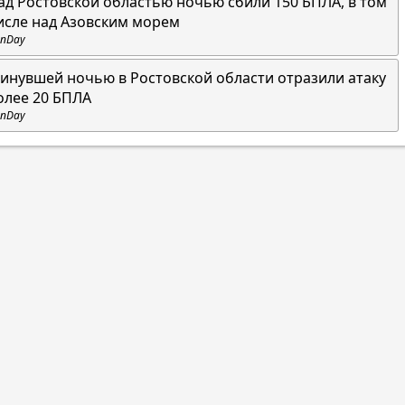
ад Ростовской областью ночью сбили 150 БПЛА, в том
исле над Азовским морем
nDay
инувшей ночью в Ростовской области отразили атаку
олее 20 БПЛА
nDay