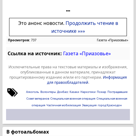
Это анонс новости.
Продолжить чтение в
источнике »»»
Просмотров:
737
Газета «Приазовье»
Ссылка на источник:
Газета «Приазовье»
Исключительные права на текстовые материалы и изображения,
опубликованные в данном материале, принадлежат
процитированному изданию и/или его партнерам.
Информация
для правообладателей
.
Алкоголь
Волонтеры
Донбасс
Казаки
Наркотики
Пожар
Пострадавшие
Совет ветеранов
Специальная военная операция
Специальная военная
операция
Частичная мобилизация
Эвакуация
город Краснодон
В фотоальбомах