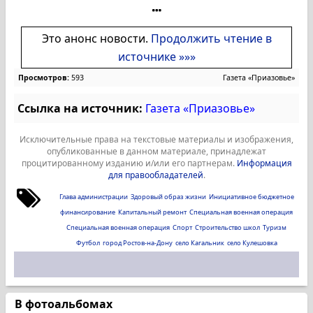
Это анонс новости.
Продолжить чтение в
источнике »»»
Просмотров:
593
Газета «Приазовье»
Ссылка на источник:
Газета «Приазовье»
Исключительные права на текстовые материалы и изображения,
опубликованные в данном материале, принадлежат
процитированному изданию и/или его партнерам.
Информация
для правообладателей
.
Глава администрации
Здоровый образ жизни
Инициативное бюджетное
финансирование
Капитальный ремонт
Специальная военная операция
Специальная военная операция
Спорт
Строительство школ
Туризм
Футбол
город Ростов-на-Дону
село Кагальник
село Кулешовка
В фотоальбомах