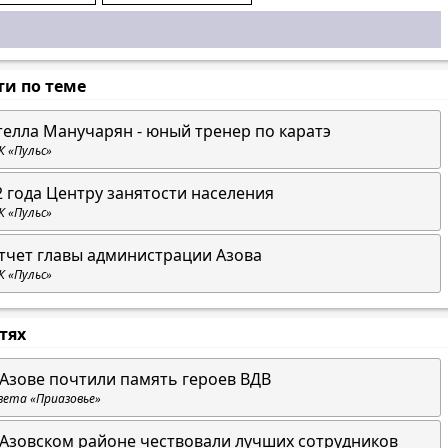
ти по теме
телла Манучарян - юный тренер по каратэ
К «Пульс»
2 года Центру занятости населения
К «Пульс»
тчет главы администрации Азова
К «Пульс»
стях
 Азове почтили память героев ВДВ
зета «Приазовье»
 Азовском районе чествовали лучших сотрудников