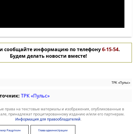
 и сообщайте информацию по телефону
6-15-54
.
Будем делать новости вместе!
ТРК «Пульс»
сточник:
ТРК «Пульс»
е права на текстовые материалы и изображения, опубликованные в
але, принадлежат процитированному изданию и/или его партнерам.
Информация для правообладателей
.
имир Ращупкин
Глава администрации