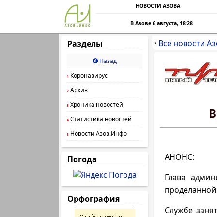
НОВОСТИ АЗОВА
В Азове 6 августа, 18:28
Все новости Аз
Разделы
•
Назад
Коронавирус
1
Архив
2
Хроника новостей
3
В
Статистика новостей
4
Новости Азов.Инфо
5
АНОНС:
Погода
Глава админ
проделанной 
Орфография
Службе заня