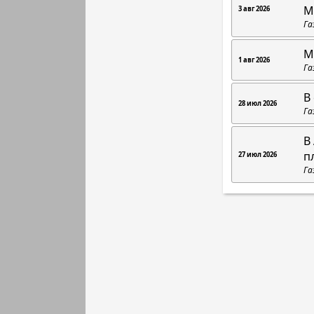
М
3 авг 2026
Га
М
1 авг 2026
Га
В
28 июл 2026
Га
В
п
27 июл 2026
Га