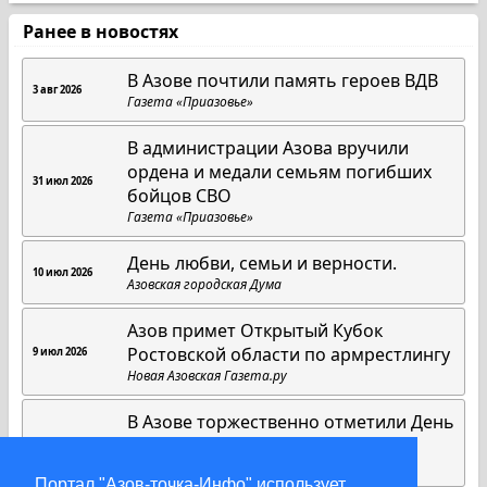
Ранее в новостях
В Азове почтили память героев ВДВ
3 авг 2026
Газета «Приазовье»
В администрации Азова вручили
ордена и медали семьям погибших
31 июл 2026
бойцов СВО
Газета «Приазовье»
День любви, семьи и верности.
10 июл 2026
Азовская городская Дума
Азов примет Открытый Кубок
Ростовской области по армрестлингу
9 июл 2026
Новая Азовская Газета.ру
В Азове торжественно отметили День
семьи, любви и верности
9 июл 2026
Газета «Приазовье»
Портал "Азов-точка-Инфо" использует