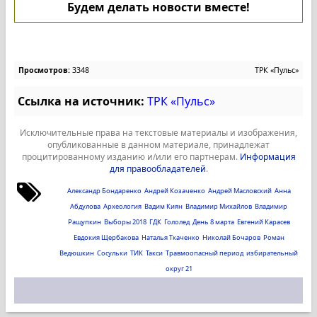
Будем делать новости вместе!
Просмотров:
3348
ТРК «Пульс»
Ссылка на источник:
ТРК «Пульс»
Исключительные права на текстовые материалы и изображения,
опубликованные в данном материале, принадлежат
процитированному изданию и/или его партнерам.
Информация
для правообладателей
.
Александр Бондаренко
Андрей Козаченко
Андрей Масловский
Анна
Абдулова
Археология
Вадим Киян
Владимир Михайлов
Владимир
Ращупкин
Выборы 2018
ГДК
Гололед
День 8 марта
Евгений Карасев
Евдокия Щербакова
Наталья Ткаченко
Николай Бочаров
Роман
Ведюшкин
Сосульки
ТИК
Такси
Травмоопасный период
избирательный
округ 21