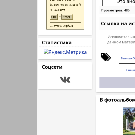
Это ан
Просмотров:
486
Ссылка на и
Исключительны
Статистика
данном матери
Великая О
Соцсети
Специ
В фотоальбо