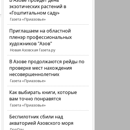
В Азове пройдет день
экзотических растений в
«Гошпитальном саду»
Газета «Приазовье»
Приглашаем на областной
пленэр профессиональных
художников "Азов"
Новая Азовская Газета.ру
В Азове продолжаются рейды по
проверке мест нахождения
несовершеннолетних
Газета «Приазовье»
Как выбирать книги, которые
вам точно понравятся
Газета «Приазовье»
Беспилотник сбили над
акваторией Азовского моря
DonDay