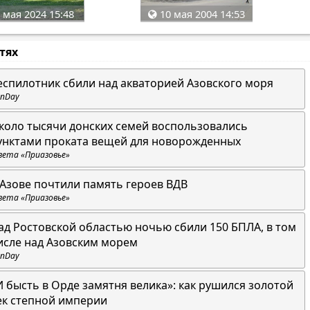
 мая 2024 15:48
10 мая 2004 14:53
стях
еспилотник сбили над акваторией Азовского моря
nDay
коло тысячи донских семей воспользовались
унктами проката вещей для новорожденных
зета «Приазовье»
 Азове почтили память героев ВДВ
зета «Приазовье»
ад Ростовской областью ночью сбили 150 БПЛА, в том
исле над Азовским морем
nDay
И бысть в Орде замятня велика»: как рушился золотой
ек степной империи