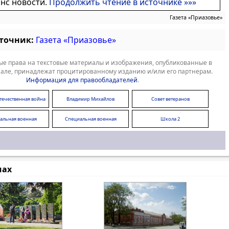
онс новости.
Продолжить чтение в источнике »»»
Газета «Приазовье»
сточник:
Газета «Приазовье»
е права на текстовые материалы и изображения, опубликованные в
але, принадлежат процитированному изданию и/или его партнерам.
Информация для правообладателей
.
течественная война
Владимир Михайлов
Совет ветеранов
альная военная
Специальная военная
Школа 2
операция
операция
мах