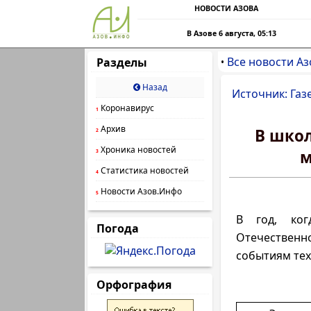
НОВОСТИ АЗОВА
В Азове 6 августа, 05:13
Все новости Аз
Разделы
•
Назад
Источник: Газ
Коронавирус
1
Архив
В школ
2
Хроника новостей
м
3
Статистика новостей
4
Новости Азов.Инфо
5
В год, ко
Погода
Отечественн
событиям тех 
Орфография