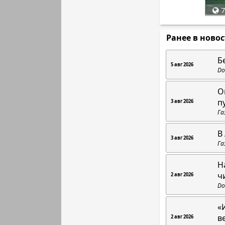
7
Ранее в ново
Б
5 авг 2026
Do
О
п
3 авг 2026
Га
В
3 авг 2026
Га
Н
ч
2 авг 2026
Do
«
в
2 авг 2026