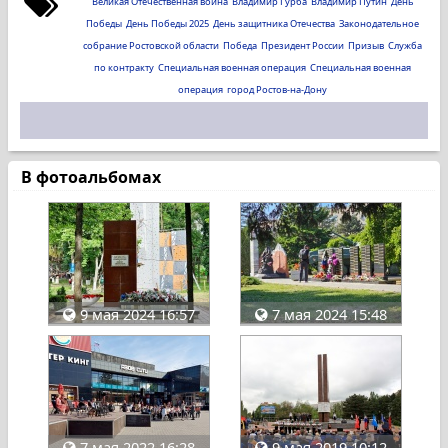
Великая Отечественная война
Владимир Гурба
Владимир Путин
День
Победы
День Победы 2025
День защитника Отечества
Законодательное
собрание Ростовской области
Победа
Президент России
Призыв
Служба
по контракту
Специальная военная операция
Специальная военная
операция
город Ростов-на-Дону
В фотоальбомах
9 мая 2024 16:57
7 мая 2024 15:48
7 мая 2022 16:28
9 мая 2019 10:12