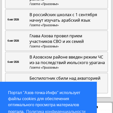
Газета «Приазовье»
В российских школах с 1 сентября
начнут изучать арабский язык
6 авг 2026
Газета «Приазовье»
Глава Азова провел прием
участников СВО и их семей
6 авг 2026
Газета «Приазовье»
В Азовском районе введен режим ЧС
из-за последствий июльского урагана
6 авг 2026
Газета «Приазовье»
Беспилотник сбили над акваторией
Азовского моря
5 авг 2026
DonDay
Портал "Азов-точка-Инфо" использует
файлы cookies для обеспечения
оптимального просмотра материалов
Статистика
портала.
Политика конфиденциальности