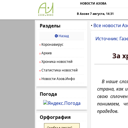
НОВОСТИ АЗОВА
В Азове 7 августа, 14:31
Все новости Аз
Разделы
•
Назад
Источник: Газ
Коронавирус
1
Архив
За х
2
Хроника новостей
3
Статистика новостей
4
Новости Азов.Инфо
5
В наше сло
страна, как 
Погода
свою сплочен
понимаем, 
прадедов.
Орфография