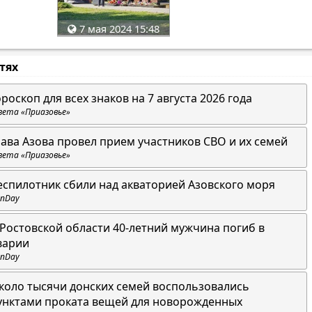
7 мая 2024 15:48
стях
ороскоп для всех знаков на 7 августа 2026 года
зета «Приазовье»
лава Азова провел прием участников СВО и их семей
зета «Приазовье»
еспилотник сбили над акваторией Азовского моря
nDay
 Ростовской области 40-летний мужчина погиб в
варии
nDay
коло тысячи донских семей воспользовались
унктами проката вещей для новорожденных