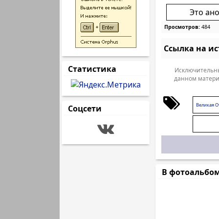
Это ан
Просмотров:
484
Ссылка на и
Статистика
Исключительны
данном матери
Великая О
Соцсети
В фотоальбо