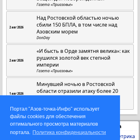
Газета «Приазовье»
Над Ростовской областью ночью
сбили 150 БПЛА, в том числе над
2 авг 2026
Азовским морем
DonDay
«И бысть в Орде замятня велика»: как
рушился золотой век степной
2 авг 2026
империи
Газета «Приазовье»
Минувшей ночью в Ростовской
области отразили атаку более 20
1 авг 2026
БПЛА
DonDay
Портал "Азов-точка-Инфо" использует
файлы cookies для обеспечения
оптимального просмотра материалов
Статистика
портала.
Политика конфиденциальности