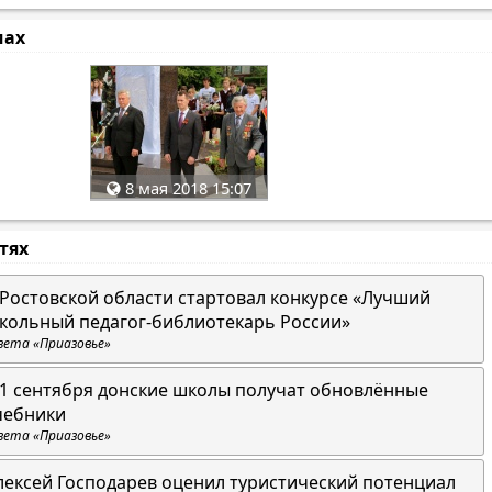
мах
8 мая 2018 15:07
стях
 Ростовской области стартовал конкурсе «Лучший
кольный педагог-библиотекарь России»
зета «Приазовье»
 1 сентября донские школы получат обновлённые
чебники
зета «Приазовье»
лексей Господарев оценил туристический потенциал