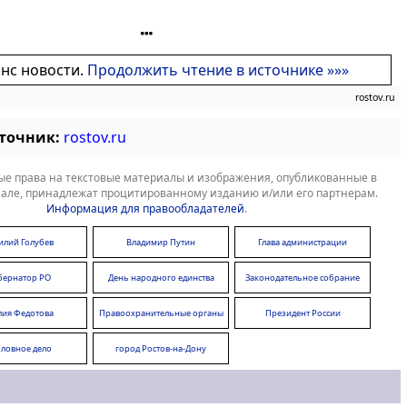
онс новости.
Продолжить чтение в источнике »»»
rostov.ru
сточник:
rostov.ru
е права на текстовые материалы и изображения, опубликованные в
але, принадлежат процитированному изданию и/или его партнерам.
Информация для правообладателей
.
илий Голубев
Владимир Путин
Глава администрации
бернатор РО
День народного единства
Законодательное собрание
Ростовской области
ия Федотова
Правоохранительные органы
Президент России
оловное дело
город Ростов-на-Дону