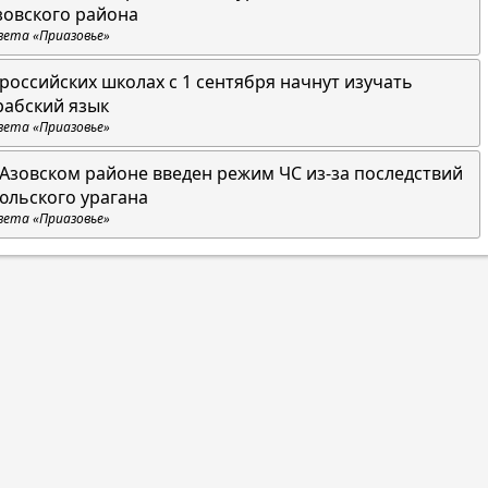
зовского района
зета «Приазовье»
 российских школах с 1 сентября начнут изучать
рабский язык
зета «Приазовье»
 Азовском районе введен режим ЧС из-за последствий
юльского урагана
зета «Приазовье»