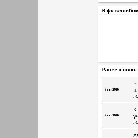
В фотоальбо
Ранее в ново
В
ш
7 авг 2026
Га
К
у
7 авг 2026
Га
А