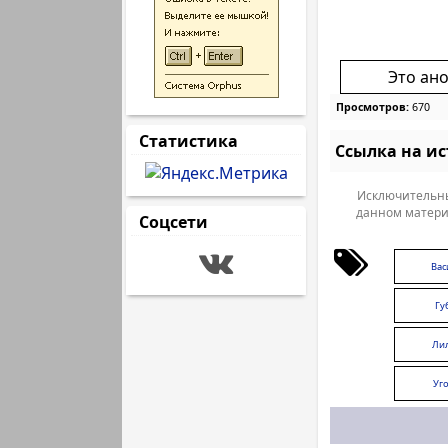
Это ан
Просмотров:
670
Статистика
Ссылка на и
Исключительны
данном матери
Соцсети
Вас
Гу
Лил
Уг