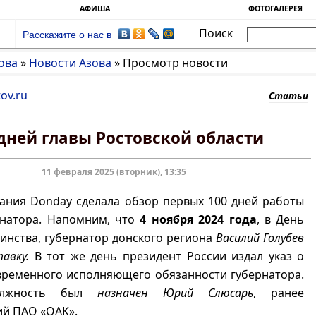
АФИША
ФОТОГАЛЕРЕЯ
Поиск
Расскажите о нас в
ова
»
Новости Азова
»
Просмотр новости
ov.ru
Статьи
 дней главы Ростовской области
11 февраля 2025 (вторник), 13:35
ания Donday сделала обзор первых 100 дней работы
рнатора. Напомним, что
4 ноября 2024 года
, в День
инства, губернатор донского региона
Василий Голубев
авку.
В тот же день президент России издал указ о
временного исполняющего обязанности губернатора.
олжность был
назначен Юрий Слюсарь
, ранее
ий ПАО «ОАК».