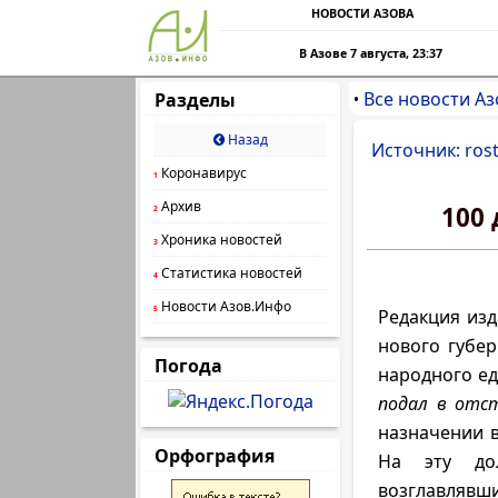
НОВОСТИ АЗОВА
В Азове 7 августа, 23:37
Все новости Аз
Разделы
•
Назад
Источник: rost
Коронавирус
1
Архив
100
2
Хроника новостей
3
Статистика новостей
4
Новости Азов.Инфо
5
Редакция изд
нового губе
Погода
народного ед
подал в отст
назначении 
Орфография
На эту д
возглавлявш