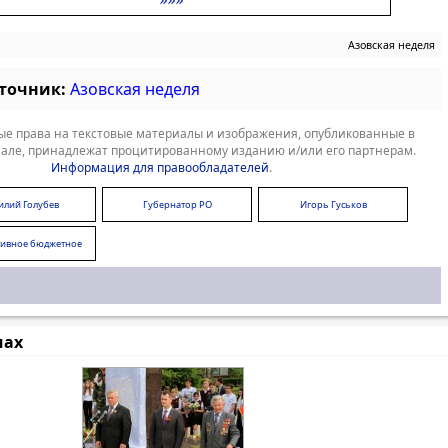
Азовская неделя
сточник:
Азовская неделя
е права на текстовые материалы и изображения, опубликованные в
але, принадлежат процитированному изданию и/или его партнерам.
Информация для правообладателей
.
илий Голубев
Губернатор РО
Игорь Гуськов
ивное бюджетное
ансирование
мах