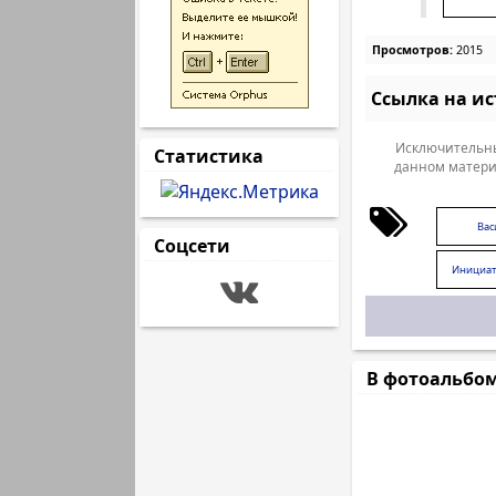
Просмотров:
2015
Ссылка на и
Исключительны
Статистика
данном матери
Вас
Соцсети
Инициат
фин
В фотоальбо