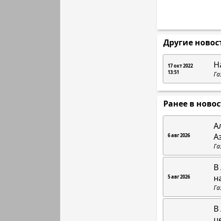
Другие новос
Н
17 окт 2022
13:51
Га
Ранее в ново
А
А
6 авг 2026
Га
В
н
5 авг 2026
Га
В
ц