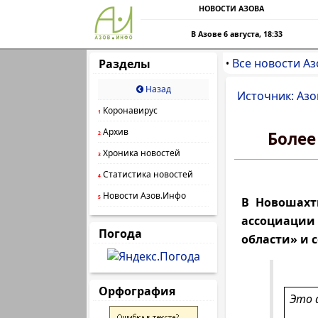
НОВОСТИ АЗОВА
В Азове 6 августа, 18:33
Все новости Аз
Разделы
•
Назад
Источник: Азо
Коронавирус
1
Архив
Более
2
Хроника новостей
3
Статистика новостей
4
Новости Азов.Инфо
5
В Новошахт
ассоциации
Погода
области» и 
Орфография
Это 