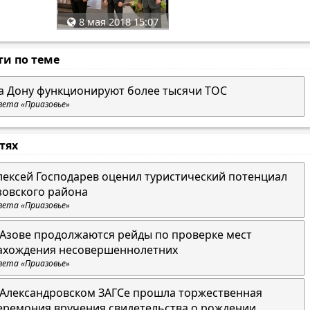
8 мая 2018 15:07
ти по теме
а Дону функционируют более тысячи ТОС
зета «Приазовье»
стях
лексей Господарев оценил туристический потенциал
зовского района
зета «Приазовье»
 Азове продолжаются рейды по проверке мест
ахождения несовершеннолетних
зета «Приазовье»
 Александровском ЗАГСе прошла торжественная
еремония вручения свидетельства о рождении