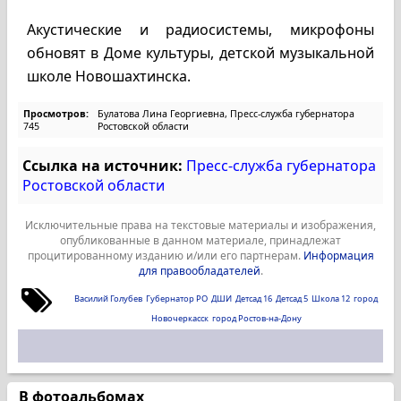
Акустические и радиосистемы, микрофоны
обновят в Доме культуры, детской музыкальной
школе Новошахтинска.
Просмотров:
Булатова Лина Георгиевна, Пресс-служба губернатора
745
Ростовской области
Ссылка на источник:
Пресс-служба губернатора
Ростовской области
Исключительные права на текстовые материалы и изображения,
опубликованные в данном материале, принадлежат
процитированному изданию и/или его партнерам.
Информация
для правообладателей
.
Василий Голубев
Губернатор РО
ДШИ
Детсад 16
Детсад 5
Школа 12
город
Новочеркасск
город Ростов-на-Дону
В фотоальбомах