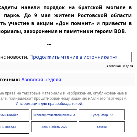
кадеты навели порядок на братской могиле в
 парке. До 9 мая жители Ростовской области
ть участие в акции «Дон помнит» и привести в
ориалы, захоронения и памятники героям ВОВ.
онс новости.
Продолжить чтение в источнике »»»
Азовская неделя
сточник:
Азовская неделя
е права на текстовые материалы и изображения, опубликованные в
але, принадлежат процитированному изданию и/или его партнерам.
Информация для правообладателей
.
илий Голубев
Великая Отечественная война
Губернатор РО
ень Победы
День Победы 2025
Казаки