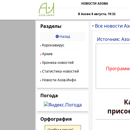
НОВОСТИ АЗОВА
В Азове 8 августа, 19:32
Все новости Аз
Разделы
•
Назад
Источник: Азо
Коронавирус
1
Архив
2
Хроника новостей
3
Программа
Статистика новостей
4
Новости Азов.Инфо
5
Погода
К
присо
Орфография