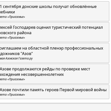
 1 сентября донские школы получат обновлённые
чебники
зета «Приазовье»
лексей Господарев оценил туристический потенциал
зовского района
зета «Приазовье»
риглашаем на областной пленэр профессиональных
удожников "Азов"
вая Азовская Газета.ру
 Азове продолжаются рейды по проверке мест
ахождения несовершеннолетних
зета «Приазовье»
 Азове почтили память героев Первой мировой войны
зета «Приазовье»