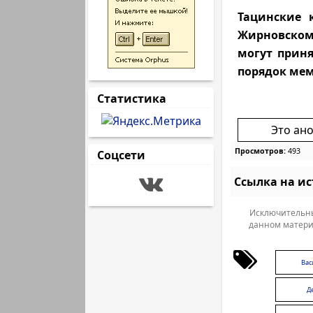
Тацинские 
Жирновском
могут приня
порядок мем
Статистика
Это ан
Просмотров:
493
Соцсети
Ссылка на и
Исключительны
данном матери
Вас
Д