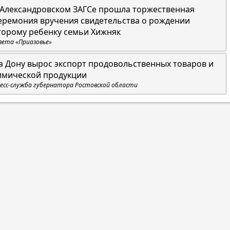
 Александровском ЗАГСе прошла торжественная
еремония вручения свидетельства о рождении
торому ребенку семьи Хижняк
зета «Приазовье»
а Дону вырос экспорт продовольственных товаров и
имической продукции
есс-служба губернатора Ростовской области