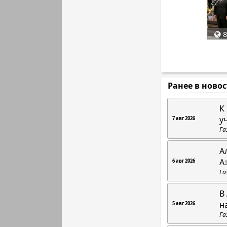
8
Ранее в ново
К
у
7 авг 2026
Га
А
А
6 авг 2026
Га
В
н
5 авг 2026
Га