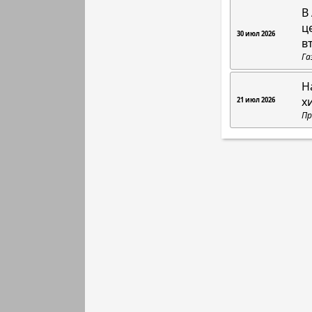
В
ц
30 июл 2026
в
Га
Н
х
21 июл 2026
Пр