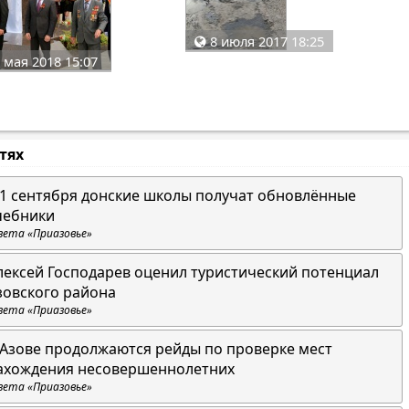
8 июля 2017 18:25
 мая 2018 15:07
стях
 1 сентября донские школы получат обновлённые
чебники
зета «Приазовье»
лексей Господарев оценил туристический потенциал
зовского района
зета «Приазовье»
 Азове продолжаются рейды по проверке мест
ахождения несовершеннолетних
зета «Приазовье»