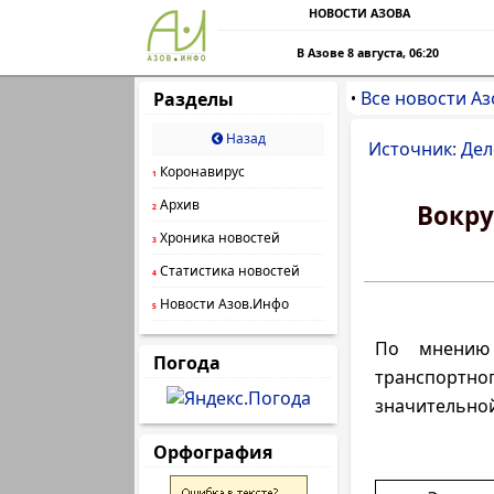
НОВОСТИ АЗОВА
В Азове 8 августа, 06:20
Все новости Аз
Разделы
•
Назад
Источник: Де
Коронавирус
1
Архив
Вокру
2
Хроника новостей
3
Статистика новостей
4
Новости Азов.Инфо
5
По мнению 
Погода
транспортн
значительной
Орфография