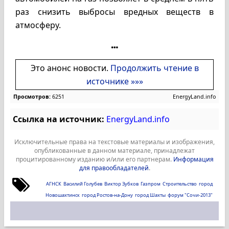
раз снизить выбросы вредных веществ в
атмосферу.
Это анонс новости.
Продолжить чтение в
источнике »»»
Просмотров:
6251
EnergyLand.info
Ссылка на источник:
EnergyLand.info
Исключительные права на текстовые материалы и изображения,
опубликованные в данном материале, принадлежат
процитированному изданию и/или его партнерам.
Информация
для правообладателей
.
АГНСК
Василий Голубев
Виктор Зубков
Газпром
Строительство
город
Новошахтинск
город Ростов-на-Дону
город Шахты
форум "Сочи-2013"