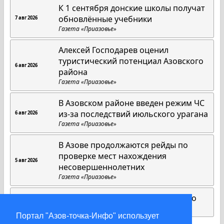
К 1 сентября донские школы получат
обновлённые учебники
7 авг 2026
Газета «Приазовье»
Алексей Господарев оценил
туристический потенциал Азовского
6 авг 2026
района
Газета «Приазовье»
В Азовском районе введен режим ЧС
из-за последствий июльского урагана
6 авг 2026
Газета «Приазовье»
В Азове продолжаются рейды по
проверке мест нахождения
5 авг 2026
несовершеннолетних
Газета «Приазовье»
Матрица добра Юлии Максименко
1 авг 2026
Газета «Приазовье»
Портал "Азов-точка-Инфо" использует