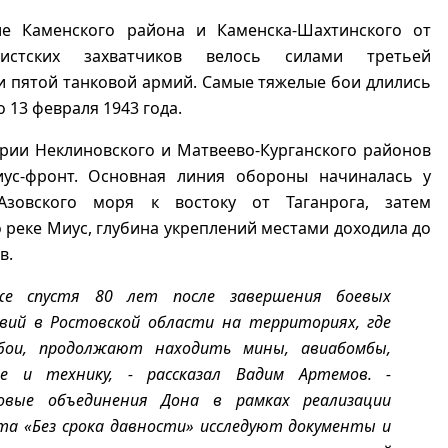
е Каменского района и Каменска-Шахтинского от
шистских захватчиков велось силами третьей
и пятой танковой армий. Самые тяжелые бои длились
о 13 февраля 1943 года.
рии Неклиновского и Матвеево-Курганского районов
ус-фронт. Основная линия обороны начиналась у
Азовского моря к востоку от Таганрога, затем
 реке Миус, глубина укреплений местами доходила до
в.
же спустя 80 лет после завершения боевых
вий в Ростовской области на территориях, где
бои, продолжают находить мины, авиабомбы,
е и технику, - рассказал Вадим Артемов. -
овые объединения Дона в рамках реализации
та «Без срока давности» исследуют документы и