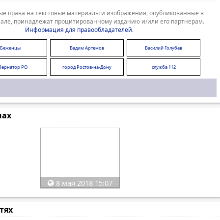
е права на текстовые материалы и изображения, опубликованные в
але, принадлежат процитированному изданию и/или его партнерам.
Информация для правообладателей
.
Беженцы
Вадим Артемов
Василий Голубев
бернатор РО
город Ростов-на-Дону
служба 112
мах
8 мая 2018 15:07
стях