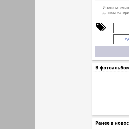
Исключительны
данном матери
Гу
В фотоальбо
Ранее в ново