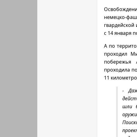
Освобождени
немецко-фа
гвардейской 
с 14 января п
А по террито
проходил Ми
побережья 
проходила по
11 километро
- Да
дейст
шли 
оружи
Поиск
проек