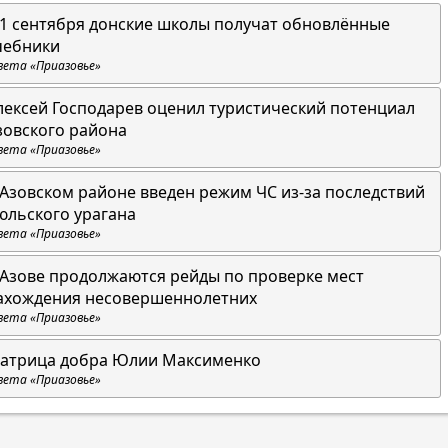
 1 сентября донские школы получат обновлённые
чебники
зета «Приазовье»
лексей Господарев оценил туристический потенциал
зовского района
зета «Приазовье»
 Азовском районе введен режим ЧС из-за последствий
юльского урагана
зета «Приазовье»
 Азове продолжаются рейды по проверке мест
ахождения несовершеннолетних
зета «Приазовье»
атрица добра Юлии Максименко
зета «Приазовье»