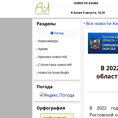
НОВОСТИ АЗОВА
В Азове 8 августа, 16:20
Все новости Аз
Разделы
•
Назад
Коронавирус
1
Архив
2
Хроника новостей
3
Статистика новостей
4
В 202
Новости Азов.Инфо
5
област
Погода
Орфография
В 2022 год
Ростовской 