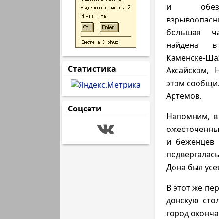
и обез
взрывоопа
большая ча
найдена в 
Каменске-Ша
Статистика
Аксайском, 
этом сообщил
Артемов.
Соцсети
Напомним, в
ожесточенны
и беженцев 
подвергалас
Дона был усе
В этот же пе
донскую сто
город оконча