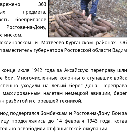
врежено 363
сных предмета,
сть боеприпасов
Ростове-на-Дону,
хтинском,
Неклиновском и Матвеево-Курганском районах. Об
 заместитель губернатора Ростовской области Вадим
 конце июля 1942 года за Аксайскую переправу шли
е бои. Многочисленные колонны отступавших войск
спешно уходили на левый берег Дона. Переправа
ь массированным налетам немецкой авиации, берег
ян разбитой и сгоревшей техникой.
риод подвергался бомбежкам и Ростов-на-Дону. Бои за
лицу продолжались до 14 февраля 1943 года, когда
тельно освободили от фашистской оккупации.