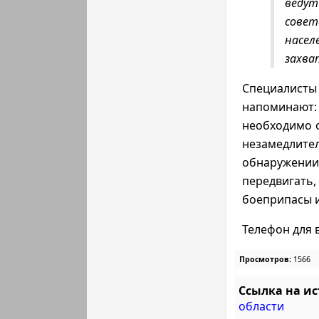
ведут
сове
насел
захва
Специалист
напоминают
необходимо 
незамедли
обнаружении
передвигать
боеприпасы 
Телефон для 
Просмотров:
1566
Ссылка на и
области