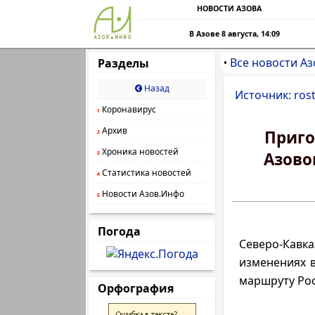
НОВОСТИ АЗОВА
В Азове 8 августа, 14:09
Все новости Аз
Разделы
•
Назад
Источник: rost
Коронавирус
1
Архив
Приго
2
Хроника новостей
Азово
3
Статистика новостей
4
Новости Азов.Инфо
5
Погода
Северо-Кавка
изменениях в
маршруту Рос
Орфография