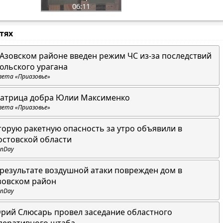
06:11
стях
 Азовском районе введен режим ЧС из-за последствий
юльского урагана
зета «Приазовье»
атрица добра Юлии Максименко
зета «Приазовье»
торую ракетную опасность за утро объявили в
остовской области
nDay
 результате воздушной атаки поврежден дом в
зовском район
nDay
рий Слюсарь провел заседание областного