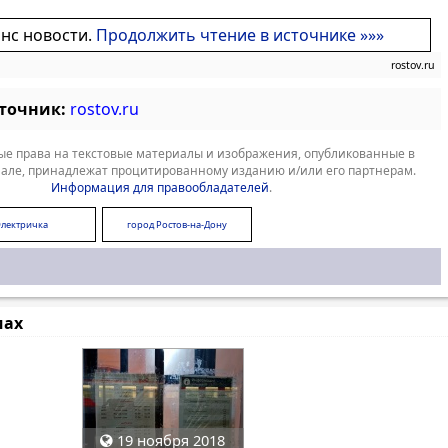
онс новости.
Продолжить чтение в источнике »»»
rostov.ru
сточник:
rostov.ru
е права на текстовые материалы и изображения, опубликованные в
але, принадлежат процитированному изданию и/или его партнерам.
Информация для правообладателей
.
лектричка
город Ростов-на-Дону
мах
19 ноября 2018