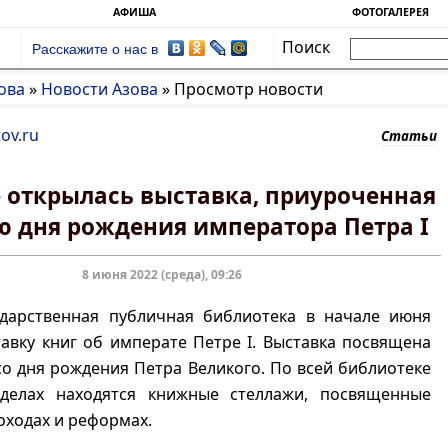
АФИША
ФОТОГАЛЕРЕЯ
Поиск
Расскажите о нас в
ова
»
Новости Азова
»
Просмотр новости
ov.ru
Статьи
е открылась выставка, приуроченная
ю дня рождения императора Петра I
8 июня 2022 (среда), 09:26
ударственная публичная библиотека в начале июня
авку книг об императе Петре I. Выставка посвящена
о дня рождения Петра Великого. По всей библиотеке
делах находятся книжные стеллажи, посвященные
походах и реформах.