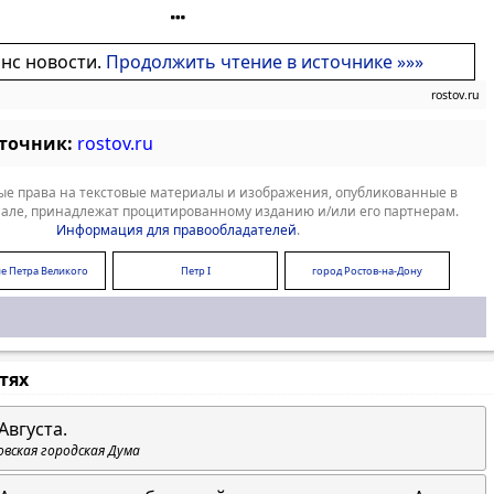
онс новости.
Продолжить чтение в источнике »»»
rostov.ru
сточник:
rostov.ru
е права на текстовые материалы и изображения, опубликованные в
але, принадлежат процитированному изданию и/или его партнерам.
Информация для правообладателей
.
ие Петра Великого
Петр I
город Ростов-на-Дону
стях
Августа.
овская городская Дума