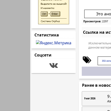
Это ан
Просмотров:
2297
Ссылка на и
Статистика
Исключительны
данном матери
Соцсети
350-лет
Ранее в ново
9 
9 авг 2026
Аз