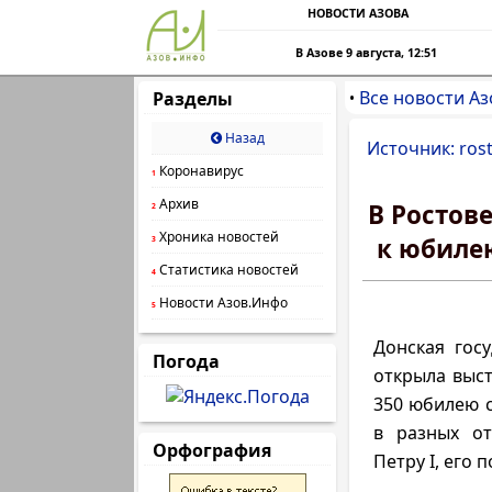
НОВОСТИ АЗОВА
В Азове 9 августа, 12:51
Все новости Аз
Разделы
•
Назад
Источник: rost
Коронавирус
1
Архив
В Ростов
2
Хроника новостей
к юбиле
3
Статистика новостей
4
Новости Азов.Инфо
5
Донская гос
Погода
открыла выст
350 юбилею с
в разных от
Орфография
Петру I, его 