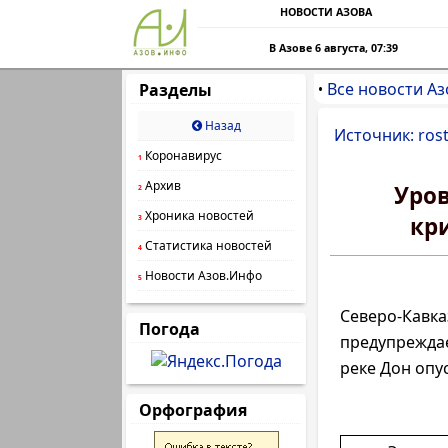
НОВОСТИ АЗОВА
В Азове 6 августа, 07:39
Все новости Аз
Разделы
•
Назад
Источник: rost
Коронавирус
1
Архив
Уров
2
Хроника новостей
кр
3
Статистика новостей
4
Новости Азов.Инфо
5
Северо-Ка
Погода
предупреждае
реке Дон опу
Орфография