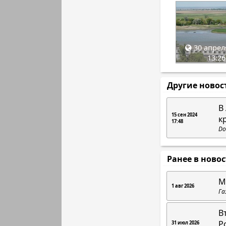
30 апрел
13:26
Другие новос
В
15 сен 2024
к
17:48
Do
Ранее в ново
М
1 авг 2026
Га
В
Р
31 июл 2026