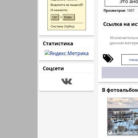
Это ан
Просмотров:
1007
Ссылка на и
Исключительны
Статистика
данном матери
город
Соцсети
В фотоальбо
1 января 20