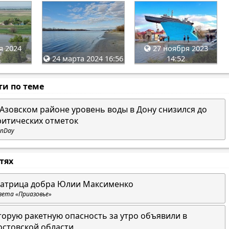
я 2024
27 ноября 2023
24 марта 2024 16:56
14:52
ти по теме
 Азовском районе уровень воды в Дону снизился до
ритических отметок
nDay
стях
атрица добра Юлии Максименко
зета «Приазовье»
торую ракетную опасность за утро объявили в
остовской области