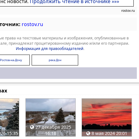
онс новости.
Продолжить чтение в источнике »»»
rostov.ru
сточник:
rostov.ru
е права на текстовые материалы и изображения, опубликованные в
але, принадлежат процитированному изданию и/или его партнерам.
Информация для правообладателей
.
 Ростов-на-Дону
река Дон
мах
27 декабря 2025
26 15:35
16:18
8 мая 2024 20:01