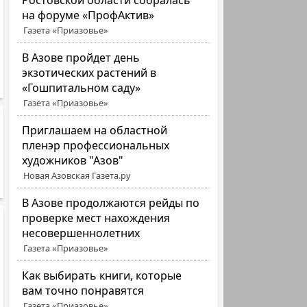
Ростовской области собралась
на форуме «ПрофАктив»
Газета «Приазовье»
В Азове пройдет день
экзотических растений в
«Гошпитальном саду»
Газета «Приазовье»
Приглашаем на областной
пленэр профессиональных
художников "Азов"
Новая Азовская Газета.ру
В Азове продолжаются рейды по
проверке мест нахождения
несовершеннолетних
Газета «Приазовье»
Как выбирать книги, которые
вам точно понравятся
Газета «Приазовье»