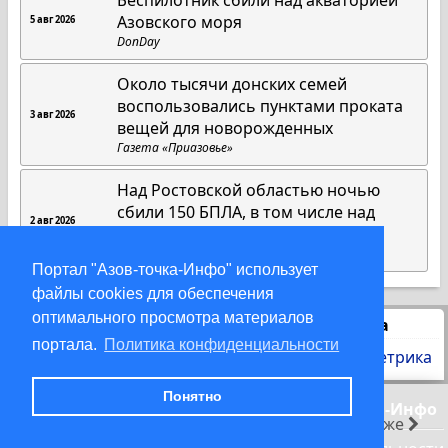
Беспилотник сбили над акваторией
Азовского моря
5 авг 2026
DonDay
Около тысячи донских семей
воспользовались пунктами проката
3 авг 2026
вещей для новорожденных
Газета «Приазовье»
Над Ростовской областью ночью
сбили 150 БПЛА, в том числе над
2 авг 2026
Азовским морем
DonDay
Портал "Азов-точка-Инфо" использует
файлы cookies для обеспечения
оптимального просмотра материалов
Статистика
портала.
Политика конфиденциальности
Понятно
© 2000-2026 Азов-точка-Инфо
раньше
позже