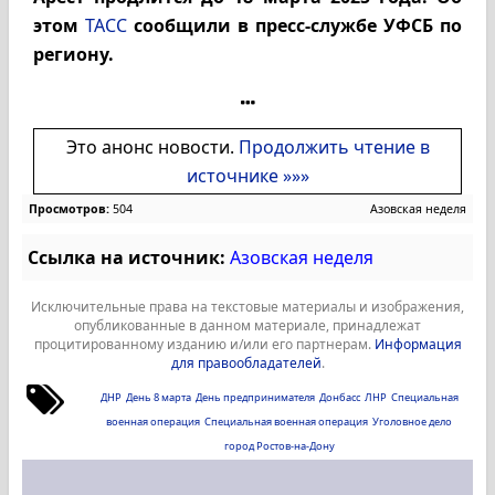
этом
ТАСС
сообщили в пресс-службе УФСБ по
региону.
Это анонс новости.
Продолжить чтение в
источнике »»»
Просмотров:
504
Азовская неделя
Ссылка на источник:
Азовская неделя
Исключительные права на текстовые материалы и изображения,
опубликованные в данном материале, принадлежат
процитированному изданию и/или его партнерам.
Информация
для правообладателей
.
ДНР
День 8 марта
День предпринимателя
Донбасс
ЛНР
Специальная
военная операция
Специальная военная операция
Уголовное дело
город Ростов-на-Дону